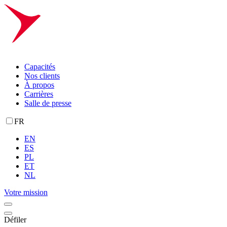
Capacités
Nos clients
À propos
Carrières
Salle de presse
FR
EN
ES
PL
ET
NL
Votre mission
Défiler