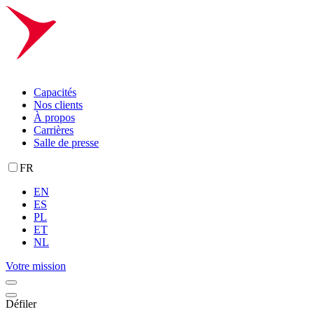
Capacités
Nos clients
À propos
Carrières
Salle de presse
FR
EN
ES
PL
ET
NL
Votre mission
Défiler