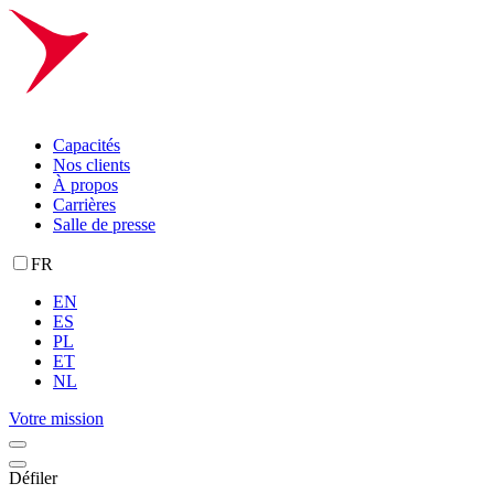
Capacités
Nos clients
À propos
Carrières
Salle de presse
FR
EN
ES
PL
ET
NL
Votre mission
Défiler