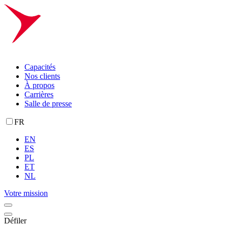
Capacités
Nos clients
À propos
Carrières
Salle de presse
FR
EN
ES
PL
ET
NL
Votre mission
Défiler