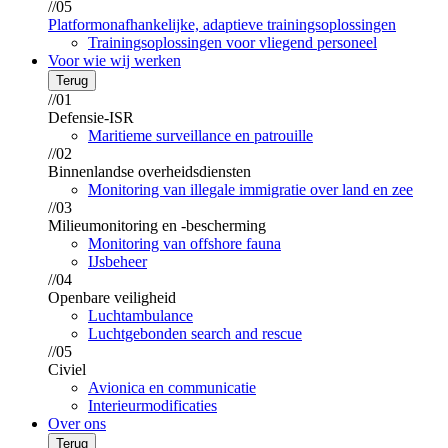
//05
Platformonafhankelijke, adaptieve trainingsoplossingen
Trainingsoplossingen voor vliegend personeel
Voor wie wij werken
Terug
//01
Defensie-ISR
Maritieme surveillance en patrouille
//02
Binnenlandse overheidsdiensten
Monitoring van illegale immigratie over land en zee
//03
Milieumonitoring en -bescherming
Monitoring van offshore fauna
IJsbeheer
//04
Openbare veiligheid
Luchtambulance
Luchtgebonden search and rescue
//05
Civiel
Avionica en communicatie
Interieurmodificaties
Over ons
Terug