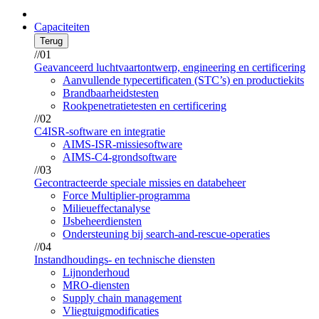
Capaciteiten
Terug
//01
Geavanceerd luchtvaartontwerp, engineering en certificering
Aanvullende typecertificaten (STC’s) en productiekits
Brandbaarheidstesten
Rookpenetratietesten en certificering
//02
C4ISR-software en integratie
AIMS-ISR-missiesoftware
AIMS-C4-grondsoftware
//03
Gecontracteerde speciale missies en databeheer
Force Multiplier-programma
Milieueffectanalyse
IJsbeheerdiensten
Ondersteuning bij search-and-rescue-operaties
//04
Instandhoudings- en technische diensten
Lijnonderhoud
MRO-diensten
Supply chain management
Vliegtuigmodificaties