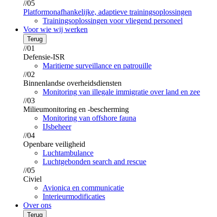
//05
Platformonafhankelijke, adaptieve trainingsoplossingen
Trainingsoplossingen voor vliegend personeel
Voor wie wij werken
Terug
//01
Defensie-ISR
Maritieme surveillance en patrouille
//02
Binnenlandse overheidsdiensten
Monitoring van illegale immigratie over land en zee
//03
Milieumonitoring en -bescherming
Monitoring van offshore fauna
IJsbeheer
//04
Openbare veiligheid
Luchtambulance
Luchtgebonden search and rescue
//05
Civiel
Avionica en communicatie
Interieurmodificaties
Over ons
Terug