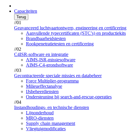
Capaciteiten
Terug
//01
Geavanceerd luchtvaartontwerp, engineering en certificering
Aanvullende typecertificaten (STC’s) en productiekits
Brandbaarheidstesten
Rookpenetratietesten en certificering
//02
C4ISR-software en integratie
AIMS-ISR-missiesoftware
AIMS-C4-grondsoftware
//03
Gecontracteerde speciale missies en databeheer
Force Multiplier-programma
Milieueffectanalyse
IJsbeheerdiensten
Ondersteuning bij search-and-rescue-operaties
//04
Instandhoudings- en technische diensten
Lijnonderhoud
MRO-diensten
Supply chain management
Vliegtuigmodificaties