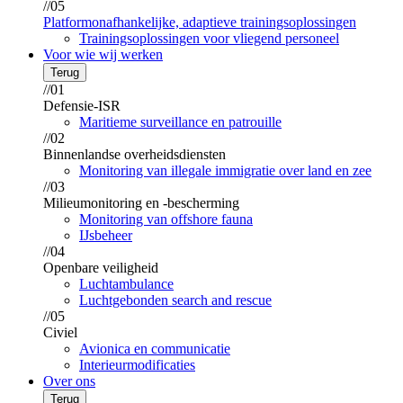
//05
Platformonafhankelijke, adaptieve trainingsoplossingen
Trainingsoplossingen voor vliegend personeel
Voor wie wij werken
Terug
//01
Defensie-ISR
Maritieme surveillance en patrouille
//02
Binnenlandse overheidsdiensten
Monitoring van illegale immigratie over land en zee
//03
Milieumonitoring en -bescherming
Monitoring van offshore fauna
IJsbeheer
//04
Openbare veiligheid
Luchtambulance
Luchtgebonden search and rescue
//05
Civiel
Avionica en communicatie
Interieurmodificaties
Over ons
Terug