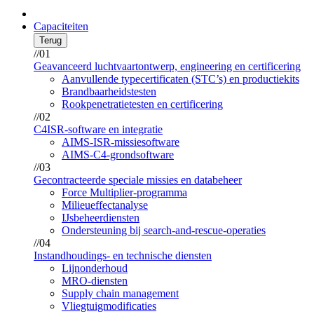
Capaciteiten
Terug
//01
Geavanceerd luchtvaartontwerp, engineering en certificering
Aanvullende typecertificaten (STC’s) en productiekits
Brandbaarheidstesten
Rookpenetratietesten en certificering
//02
C4ISR-software en integratie
AIMS-ISR-missiesoftware
AIMS-C4-grondsoftware
//03
Gecontracteerde speciale missies en databeheer
Force Multiplier-programma
Milieueffectanalyse
IJsbeheerdiensten
Ondersteuning bij search-and-rescue-operaties
//04
Instandhoudings- en technische diensten
Lijnonderhoud
MRO-diensten
Supply chain management
Vliegtuigmodificaties