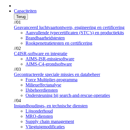
Capaciteiten
Terug
//01
Geavanceerd luchtvaartontwerp, engineering en certificering
Aanvullende typecertificaten (STC’s) en productiekits
Brandbaarheidstesten
Rookpenetratietesten en certificering
//02
C4ISR-software en integratie
AIMS-ISR-missiesoftware
AIMS-C4-grondsoftware
//03
Gecontracteerde speciale missies en databeheer
Force Multiplier-programma
Milieueffectanalyse
IJsbeheerdiensten
Ondersteuning bij search-and-rescue-operaties
//04
Instandhoudings- en technische diensten
Lijnonderhoud
MRO-diensten
Supply chain management
Vliegtuigmodificaties