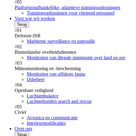
//05
Platformonafhankelijke, adaptieve trainingsoplossingen
Trainingsoplossingen voor vliegend personeel
Voor wie wij werken
Terug
//01
Defensie-ISR
Maritieme surveillance en patrouille
//02
Binnenlandse overheidsdiensten
Monitoring van illegale immigratie over land en zee
//03
Milieumonitoring en -bescherming
Monitoring van offshore fauna
IJsbeheer
//04
Openbare veiligheid
Luchtambulance
Luchtgebonden search and rescue
//05
Civiel
Avionica en communicatie
Interieurmodificaties
Over ons
Terug