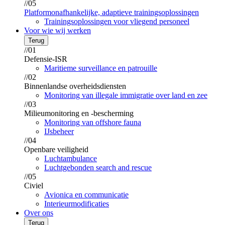
//05
Platformonafhankelijke, adaptieve trainingsoplossingen
Trainingsoplossingen voor vliegend personeel
Voor wie wij werken
Terug
//01
Defensie-ISR
Maritieme surveillance en patrouille
//02
Binnenlandse overheidsdiensten
Monitoring van illegale immigratie over land en zee
//03
Milieumonitoring en -bescherming
Monitoring van offshore fauna
IJsbeheer
//04
Openbare veiligheid
Luchtambulance
Luchtgebonden search and rescue
//05
Civiel
Avionica en communicatie
Interieurmodificaties
Over ons
Terug