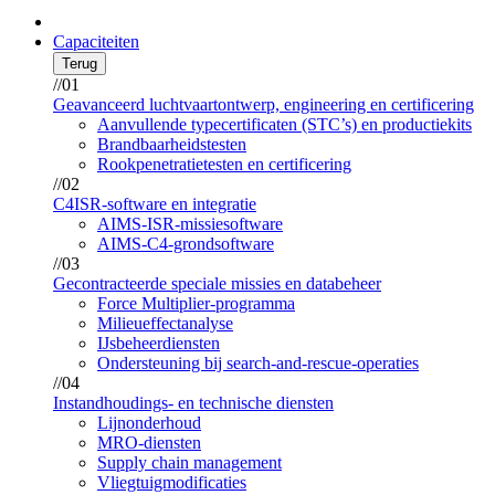
Capaciteiten
Terug
//01
Geavanceerd luchtvaartontwerp, engineering en certificering
Aanvullende typecertificaten (STC’s) en productiekits
Brandbaarheidstesten
Rookpenetratietesten en certificering
//02
C4ISR-software en integratie
AIMS-ISR-missiesoftware
AIMS-C4-grondsoftware
//03
Gecontracteerde speciale missies en databeheer
Force Multiplier-programma
Milieueffectanalyse
IJsbeheerdiensten
Ondersteuning bij search-and-rescue-operaties
//04
Instandhoudings- en technische diensten
Lijnonderhoud
MRO-diensten
Supply chain management
Vliegtuigmodificaties