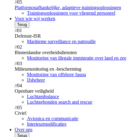
//05
Platformonafhankelijke, adaptieve trainingsoplossingen
Trainingsoplossingen voor vliegend personeel
Voor wie wij werken
Terug
//01
Defensie-ISR
Maritieme surveillance en patrouille
//02
Binnenlandse overheidsdiensten
Monitoring van illegale immigratie over land en zee
//03
Milieumonitoring en -bescherming
Monitoring van offshore fauna
IJsbeheer
//04
Openbare veiligheid
Luchtambulance
Luchtgebonden search and rescue
//05
Civiel
Avionica en communicatie
Interieurmodificaties
Over ons
Terug