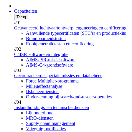
Capaciteiten
Terug
//01
Geavanceerd luchtvaartontwerp, engineering en certificering
Aanvullende typecertificaten (STC’s) en productiekits
Brandbaarheidstesten
Rookpenetratietesten en certificering
//02
C4ISR-software en integratie
AIMS-ISR-missiesoftware
AIMS-C4-grondsoftware
//03
Gecontracteerde speciale missies en databeheer
Force Multiplier-programma
Milieueffectanalyse
IJsbeheerdiensten
Ondersteuning bij search-and-rescue-operaties
//04
Instandhoudings- en technische diensten
Lijnonderhoud
MRO-diensten
Supply chain management
Vliegtuigmodificaties