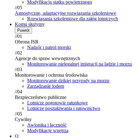
Modyfikacja statku powietrznego
//05
Agnostyczne, adaptacyjne rozwiązania szkoleniowe
Rozwiązania szkoleniowe dla załóg lotniczych
Komu służymy
Powrót
//01
Obrona ISR
Nadzór i patrol morski
//02
Agencje do spraw wewnętrznych
Monitorowanie nielegalnej imigracji na lądzie i morzu
//03
Monitorowanie i ochrona środowiska
Monitorowanie dzikiej przyrody na morzu
Zarządzanie lodem
//04
Bezpieczeństwo publiczne
Lotnicze pogotowie ratunkowe
Lotnicze poszukiwania i ratownictwo
//05
Cywilny
Awionika i łączność
Modyfikacje wnętrza
O