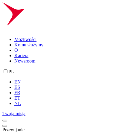
Możliwości
Komu służymy
O
Kariera
Newsroom
PL
EN
ES
FR
ET
NL
Twoja misja
Przewijanie