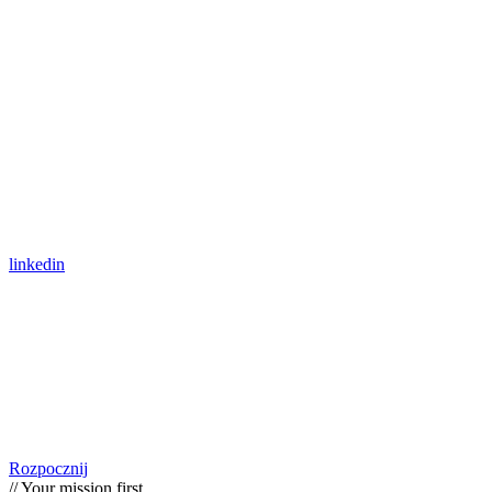
linkedin
Rozpocznij
// Your mission first