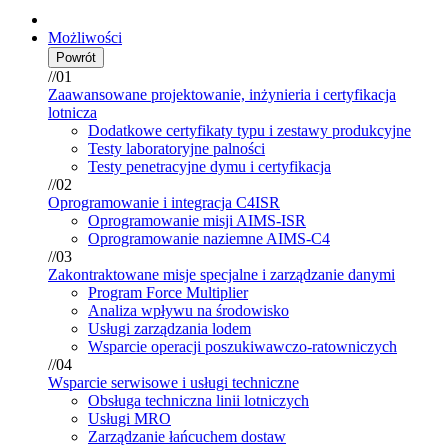
Możliwości
Powrót
//01
Zaawansowane projektowanie, inżynieria i certyfikacja
lotnicza
Dodatkowe certyfikaty typu i zestawy produkcyjne
Testy laboratoryjne palności
Testy penetracyjne dymu i certyfikacja
//02
Oprogramowanie i integracja C4ISR
Oprogramowanie misji AIMS-ISR
Oprogramowanie naziemne AIMS-C4
//03
Zakontraktowane misje specjalne i zarządzanie danymi
Program Force Multiplier
Analiza wpływu na środowisko
Usługi zarządzania lodem
Wsparcie operacji poszukiwawczo-ratowniczych
//04
Wsparcie serwisowe i usługi techniczne
Obsługa techniczna linii lotniczych
Usługi MRO
Zarządzanie łańcuchem dostaw