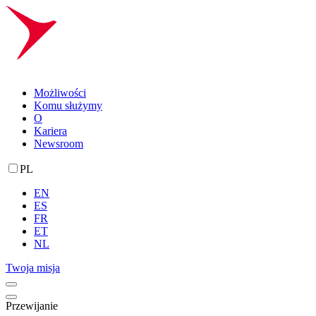
Możliwości
Komu służymy
O
Kariera
Newsroom
PL
EN
ES
FR
ET
NL
Twoja misja
Przewijanie