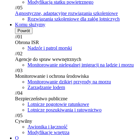
Modyfikacja statku powietrznego
//05
Agnostyczne, adaptacyjne rozwiązania szkoleniowe
Rozwiązania szkoleniowe dla załóg lotniczych
Komu służymy
Powrót
//01
Obrona ISR
Nadzór i patrol morski
//02
Agencje do spraw wewnętrznych
Monitorowanie nielegalnej imigracji na lądzie i morzu
//03
Monitorowanie i ochrona środowiska
Monitorowanie dzikiej przyrody na morzu
Zarządzanie lodem
//04
Bezpieczeństwo publiczne
Lotnicze pogotowie ratunkowe
Lotnicze poszukiwania i ratownictwo
//05
Cywilny
Awionika i łączność
Modyfikacje wnętrza
O