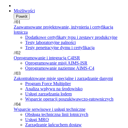
Możliwości
Powrót
//01
Zaawansowane projektowanie, inżynieria i certyfikacja
lotnicza
Dodatkowe certyfikaty typu i zestawy produkcyjne
Testy laboratoryjne palności
Testy penetracyjne dymu i certyfikacja
//02
Oprogramowanie i integracja C4ISR
Oprogramowanie misji AIMS-ISR
Oprogramowanie naziemne AIMS-C4
//03
Zakontraktowane misje specjalne i zarządzanie danymi
Program Force Multiplier
Analiza wpływu na środowisko
Usługi zarządzania lodem
Wsparcie operacji poszukiwawczo-ratowniczych
//04
Wsparcie serwisowe i usługi techniczne
Obsługa techniczna linii lotniczych
Usługi MRO
Zarządzanie łańcuchem dostaw