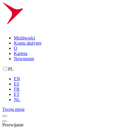
Możliwości
Komu służymy
O
Kariera
Newsroom
PL
EN
ES
FR
ET
NL
Twoja misja
Przewijanie