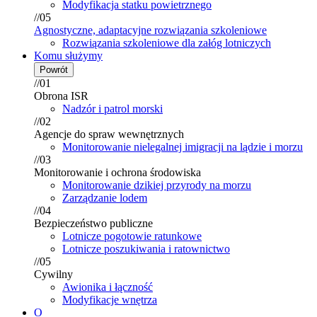
Modyfikacja statku powietrznego
//05
Agnostyczne, adaptacyjne rozwiązania szkoleniowe
Rozwiązania szkoleniowe dla załóg lotniczych
Komu służymy
Powrót
//01
Obrona ISR
Nadzór i patrol morski
//02
Agencje do spraw wewnętrznych
Monitorowanie nielegalnej imigracji na lądzie i morzu
//03
Monitorowanie i ochrona środowiska
Monitorowanie dzikiej przyrody na morzu
Zarządzanie lodem
//04
Bezpieczeństwo publiczne
Lotnicze pogotowie ratunkowe
Lotnicze poszukiwania i ratownictwo
//05
Cywilny
Awionika i łączność
Modyfikacje wnętrza
O