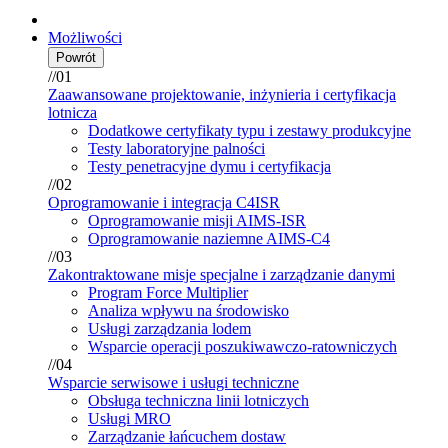
Możliwości
Powrót
//01
Zaawansowane projektowanie, inżynieria i certyfikacja
lotnicza
Dodatkowe certyfikaty typu i zestawy produkcyjne
Testy laboratoryjne palności
Testy penetracyjne dymu i certyfikacja
//02
Oprogramowanie i integracja C4ISR
Oprogramowanie misji AIMS-ISR
Oprogramowanie naziemne AIMS-C4
//03
Zakontraktowane misje specjalne i zarządzanie danymi
Program Force Multiplier
Analiza wpływu na środowisko
Usługi zarządzania lodem
Wsparcie operacji poszukiwawczo-ratowniczych
//04
Wsparcie serwisowe i usługi techniczne
Obsługa techniczna linii lotniczych
Usługi MRO
Zarządzanie łańcuchem dostaw