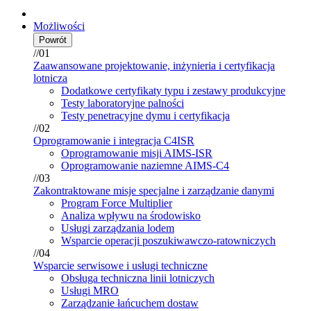
Możliwości
Powrót
//01
Zaawansowane projektowanie, inżynieria i certyfikacja
lotnicza
Dodatkowe certyfikaty typu i zestawy produkcyjne
Testy laboratoryjne palności
Testy penetracyjne dymu i certyfikacja
//02
Oprogramowanie i integracja C4ISR
Oprogramowanie misji AIMS-ISR
Oprogramowanie naziemne AIMS-C4
//03
Zakontraktowane misje specjalne i zarządzanie danymi
Program Force Multiplier
Analiza wpływu na środowisko
Usługi zarządzania lodem
Wsparcie operacji poszukiwawczo-ratowniczych
//04
Wsparcie serwisowe i usługi techniczne
Obsługa techniczna linii lotniczych
Usługi MRO
Zarządzanie łańcuchem dostaw