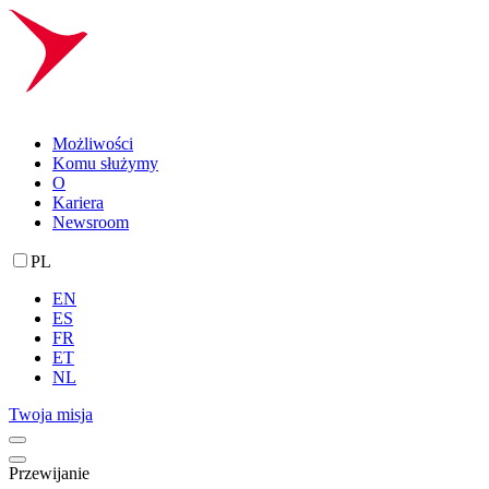
Możliwości
Komu służymy
O
Kariera
Newsroom
PL
EN
ES
FR
ET
NL
Twoja misja
Przewijanie