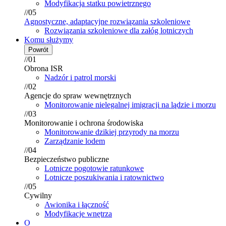
Modyfikacja statku powietrznego
//05
Agnostyczne, adaptacyjne rozwiązania szkoleniowe
Rozwiązania szkoleniowe dla załóg lotniczych
Komu służymy
Powrót
//01
Obrona ISR
Nadzór i patrol morski
//02
Agencje do spraw wewnętrznych
Monitorowanie nielegalnej imigracji na lądzie i morzu
//03
Monitorowanie i ochrona środowiska
Monitorowanie dzikiej przyrody na morzu
Zarządzanie lodem
//04
Bezpieczeństwo publiczne
Lotnicze pogotowie ratunkowe
Lotnicze poszukiwania i ratownictwo
//05
Cywilny
Awionika i łączność
Modyfikacje wnętrza
O