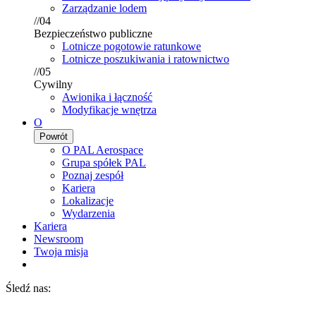
Zarządzanie lodem
//04
Bezpieczeństwo publiczne
Lotnicze pogotowie ratunkowe
Lotnicze poszukiwania i ratownictwo
//05
Cywilny
Awionika i łączność
Modyfikacje wnętrza
O
Powrót
O PAL Aerospace
Grupa spółek PAL
Poznaj zespół
Kariera
Lokalizacje
Wydarzenia
Kariera
Newsroom
Twoja misja
Śledź nas: