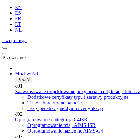
EN
ES
FR
ET
NL
Twoja misja
Przewijanie
Możliwości
Powrót
//01
Zaawansowane projektowanie, inżynieria i certyfikacja lotnicz
Dodatkowe certyfikaty typu i zestawy produkcyjne
Testy laboratoryjne palności
Testy penetracyjne dymu i certyfikacja
//02
Oprogramowanie i integracja C4ISR
Oprogramowanie misji AIMS-ISR
Oprogramowanie naziemne AIMS-C4
//03