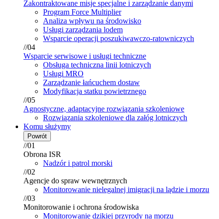
Zakontraktowane misje specjalne i zarządzanie danymi
Program Force Multiplier
Analiza wpływu na środowisko
Usługi zarządzania lodem
Wsparcie operacji poszukiwawczo-ratowniczych
//04
Wsparcie serwisowe i usługi techniczne
Obsługa techniczna linii lotniczych
Usługi MRO
Zarządzanie łańcuchem dostaw
Modyfikacja statku powietrznego
//05
Agnostyczne, adaptacyjne rozwiązania szkoleniowe
Rozwiązania szkoleniowe dla załóg lotniczych
Komu służymy
Powrót
//01
Obrona ISR
Nadzór i patrol morski
//02
Agencje do spraw wewnętrznych
Monitorowanie nielegalnej imigracji na lądzie i morzu
//03
Monitorowanie i ochrona środowiska
Monitorowanie dzikiej przyrody na morzu