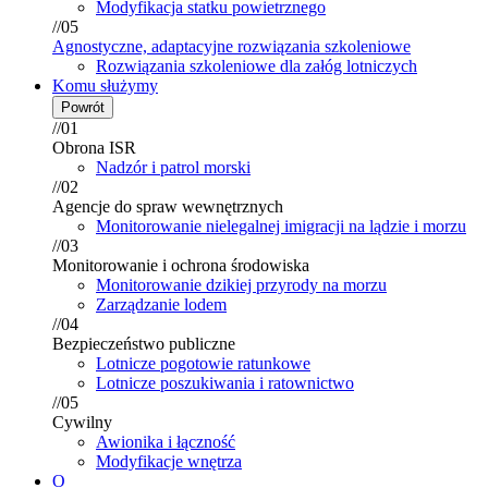
Modyfikacja statku powietrznego
//05
Agnostyczne, adaptacyjne rozwiązania szkoleniowe
Rozwiązania szkoleniowe dla załóg lotniczych
Komu służymy
Powrót
//01
Obrona ISR
Nadzór i patrol morski
//02
Agencje do spraw wewnętrznych
Monitorowanie nielegalnej imigracji na lądzie i morzu
//03
Monitorowanie i ochrona środowiska
Monitorowanie dzikiej przyrody na morzu
Zarządzanie lodem
//04
Bezpieczeństwo publiczne
Lotnicze pogotowie ratunkowe
Lotnicze poszukiwania i ratownictwo
//05
Cywilny
Awionika i łączność
Modyfikacje wnętrza
O