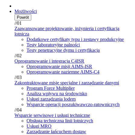
Możliwości
Powrót
//01
Zaawansowane projektowanie, inżynieria i certyfikacja
lotnicza
Dodatkowe certyfikaty typu i zestawy produkcyjne
Testy laboratoryjne palności
Testy penetracyjne dymu i certyfikacja
//02
Oprogramowanie i integracja C4ISR
Oprogramowanie misji AIMS-ISR
Oprogramowanie naziemne AIMS-C4
//03
Zakontraktowane misje specjalne i zarządzanie danymi
Program Force Multiplier
Analiza wpływu na środowisko
Usługi zarządzania lodem
Wsparcie operacji poszukiwawczo-ratowniczych
//04
Wsparcie serwisowe i usługi techniczne
Obsługa techniczna linii lotniczych
Usługi MRO
Zarządzanie łańcuchem dostaw