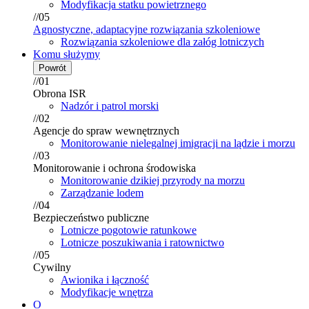
Modyfikacja statku powietrznego
//05
Agnostyczne, adaptacyjne rozwiązania szkoleniowe
Rozwiązania szkoleniowe dla załóg lotniczych
Komu służymy
Powrót
//01
Obrona ISR
Nadzór i patrol morski
//02
Agencje do spraw wewnętrznych
Monitorowanie nielegalnej imigracji na lądzie i morzu
//03
Monitorowanie i ochrona środowiska
Monitorowanie dzikiej przyrody na morzu
Zarządzanie lodem
//04
Bezpieczeństwo publiczne
Lotnicze pogotowie ratunkowe
Lotnicze poszukiwania i ratownictwo
//05
Cywilny
Awionika i łączność
Modyfikacje wnętrza
O