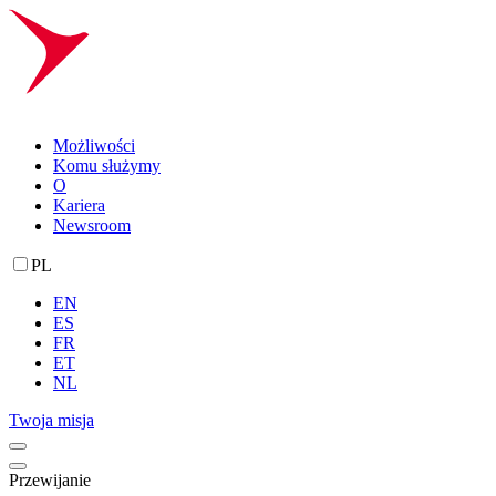
Możliwości
Komu służymy
O
Kariera
Newsroom
PL
EN
ES
FR
ET
NL
Twoja misja
Przewijanie