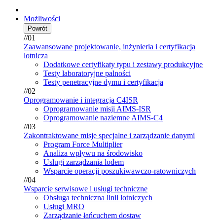
Możliwości
Powrót
//01
Zaawansowane projektowanie, inżynieria i certyfikacja
lotnicza
Dodatkowe certyfikaty typu i zestawy produkcyjne
Testy laboratoryjne palności
Testy penetracyjne dymu i certyfikacja
//02
Oprogramowanie i integracja C4ISR
Oprogramowanie misji AIMS-ISR
Oprogramowanie naziemne AIMS-C4
//03
Zakontraktowane misje specjalne i zarządzanie danymi
Program Force Multiplier
Analiza wpływu na środowisko
Usługi zarządzania lodem
Wsparcie operacji poszukiwawczo-ratowniczych
//04
Wsparcie serwisowe i usługi techniczne
Obsługa techniczna linii lotniczych
Usługi MRO
Zarządzanie łańcuchem dostaw