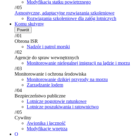
Modyfikacja statku powietrznego
//05
Agnostyczne, adaptacyjne rozwiązania szkoleniowe
Rozwiązania szkoleniowe dla załóg lotniczych
Komu służymy
Powrót
//01
Obrona ISR
Nadzór i patrol morski
//02
Agencje do spraw wewnętrznych
Monitorowanie nielegalnej imigracji na lądzie i morzu
//03
Monitorowanie i ochrona środowiska
Monitorowanie dzikiej przyrody na morzu
Zarządzanie lodem
//04
Bezpieczeństwo publiczne
Lotnicze pogotowie ratunkowe
Lotnicze poszukiwania i ratownictwo
//05
Cywilny
Awionika i łączność
Modyfikacje wnętrza
O