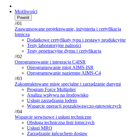
Możliwości
Powrót
//01
Zaawansowane projektowanie, inżynieria i certyfikacja
lotnicza
Dodatkowe certyfikaty typu i zestawy produkcyjne
Testy laboratoryjne palności
Testy penetracyjne dymu i certyfikacja
//02
Oprogramowanie i integracja C4ISR
Oprogramowanie misji AIMS-ISR
Oprogramowanie naziemne AIMS-C4
//03
Zakontraktowane misje specjalne i zarządzanie danymi
Program Force Multiplier
Analiza wpływu na środowisko
Usługi zarządzania lodem
Wsparcie operacji poszukiwawczo-ratowniczych
//04
Wsparcie serwisowe i usługi techniczne
Obsługa techniczna linii lotniczych
Usługi MRO
Zarządzanie łańcuchem dostaw