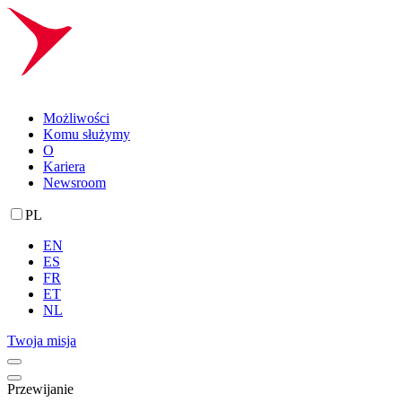
Możliwości
Komu służymy
O
Kariera
Newsroom
PL
EN
ES
FR
ET
NL
Twoja misja
Przewijanie