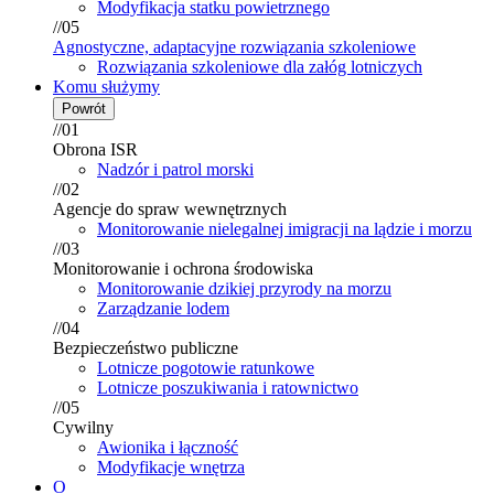
Modyfikacja statku powietrznego
//05
Agnostyczne, adaptacyjne rozwiązania szkoleniowe
Rozwiązania szkoleniowe dla załóg lotniczych
Komu służymy
Powrót
//01
Obrona ISR
Nadzór i patrol morski
//02
Agencje do spraw wewnętrznych
Monitorowanie nielegalnej imigracji na lądzie i morzu
//03
Monitorowanie i ochrona środowiska
Monitorowanie dzikiej przyrody na morzu
Zarządzanie lodem
//04
Bezpieczeństwo publiczne
Lotnicze pogotowie ratunkowe
Lotnicze poszukiwania i ratownictwo
//05
Cywilny
Awionika i łączność
Modyfikacje wnętrza
O