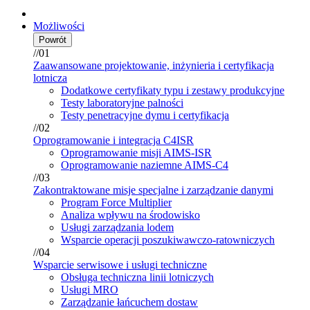
Możliwości
Powrót
//01
Zaawansowane projektowanie, inżynieria i certyfikacja
lotnicza
Dodatkowe certyfikaty typu i zestawy produkcyjne
Testy laboratoryjne palności
Testy penetracyjne dymu i certyfikacja
//02
Oprogramowanie i integracja C4ISR
Oprogramowanie misji AIMS-ISR
Oprogramowanie naziemne AIMS-C4
//03
Zakontraktowane misje specjalne i zarządzanie danymi
Program Force Multiplier
Analiza wpływu na środowisko
Usługi zarządzania lodem
Wsparcie operacji poszukiwawczo-ratowniczych
//04
Wsparcie serwisowe i usługi techniczne
Obsługa techniczna linii lotniczych
Usługi MRO
Zarządzanie łańcuchem dostaw