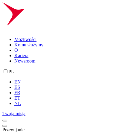
Możliwości
Komu służymy
O
Kariera
Newsroom
PL
EN
ES
FR
ET
NL
Twoja misja
Przewijanie