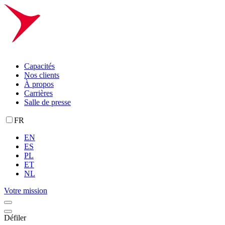
Capacités
Nos clients
À propos
Carrières
Salle de presse
FR
EN
ES
PL
ET
NL
Votre mission
Défiler