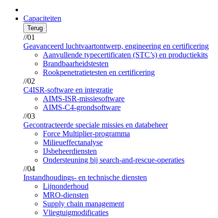
Capaciteiten
Terug
//01
Geavanceerd luchtvaartontwerp, engineering en certificering
Aanvullende typecertificaten (STC’s) en productiekits
Brandbaarheidstesten
Rookpenetratietesten en certificering
//02
C4ISR-software en integratie
AIMS-ISR-missiesoftware
AIMS-C4-grondsoftware
//03
Gecontracteerde speciale missies en databeheer
Force Multiplier-programma
Milieueffectanalyse
IJsbeheerdiensten
Ondersteuning bij search-and-rescue-operaties
//04
Instandhoudings- en technische diensten
Lijnonderhoud
MRO-diensten
Supply chain management
Vliegtuigmodificaties