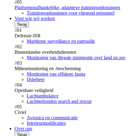
//05
Platformonafhankelijke, adaptieve trainingsoplossingen
Trainingsoplossingen voor vliegend personeel
Voor wie wij werken
Terug
//01
Defensie-ISR
Maritieme surveillance en patrouille
//02
Binnenlandse overheidsdiensten
Monitoring van illegale immigratie over land en zee
//03
Milieumonitoring en -bescherming
Monitoring van offshore fauna
IJsbeheer
//04
Openbare veiligheid
Luchtambulance
Luchtgebonden search and rescue
//05
Civiel
Avionica en communicatie
Interieurmodificaties
Over ons
Terug