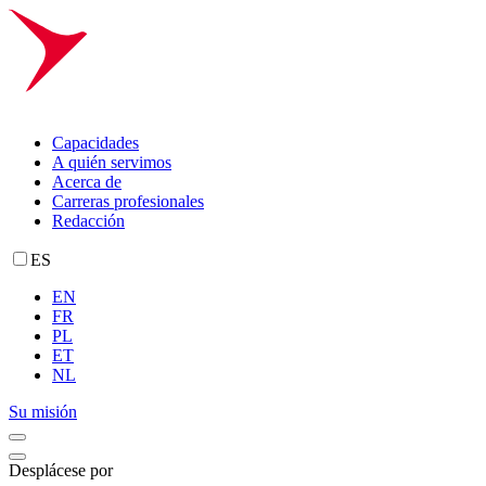
Capacidades
A quién servimos
Acerca de
Carreras profesionales
Redacción
ES
EN
FR
PL
ET
NL
Su misión
Desplácese por