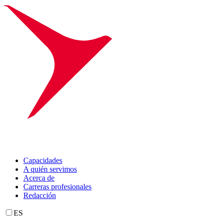
Capacidades
A quién servimos
Acerca de
Carreras profesionales
Redacción
ES