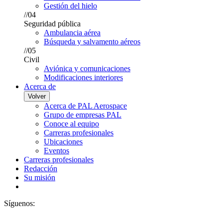
Gestión del hielo
//04
Seguridad pública
Ambulancia aérea
Búsqueda y salvamento aéreos
//05
Civil
Aviónica y comunicaciones
Modificaciones interiores
Acerca de
Volver
Acerca de PAL Aerospace
Grupo de empresas PAL
Conoce al equipo
Carreras profesionales
Ubicaciones
Eventos
Carreras profesionales
Redacción
Su misión
Síguenos: