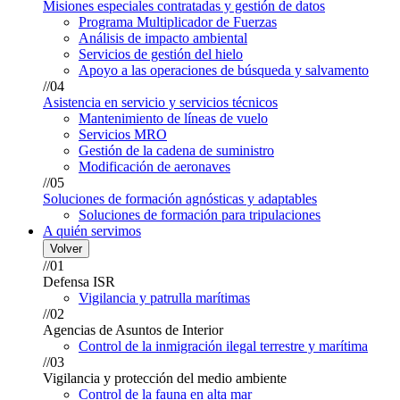
Misiones especiales contratadas y gestión de datos
Programa Multiplicador de Fuerzas
Análisis de impacto ambiental
Servicios de gestión del hielo
Apoyo a las operaciones de búsqueda y salvamento
//04
Asistencia en servicio y servicios técnicos
Mantenimiento de líneas de vuelo
Servicios MRO
Gestión de la cadena de suministro
Modificación de aeronaves
//05
Soluciones de formación agnósticas y adaptables
Soluciones de formación para tripulaciones
A quién servimos
Volver
//01
Defensa ISR
Vigilancia y patrulla marítimas
//02
Agencias de Asuntos de Interior
Control de la inmigración ilegal terrestre y marítima
//03
Vigilancia y protección del medio ambiente
Control de la fauna en alta mar