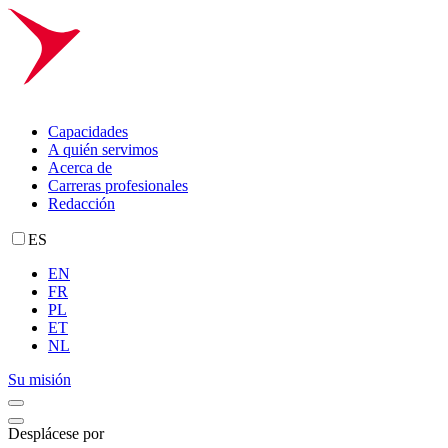
Capacidades
A quién servimos
Acerca de
Carreras profesionales
Redacción
ES
EN
FR
PL
ET
NL
Su misión
Desplácese por