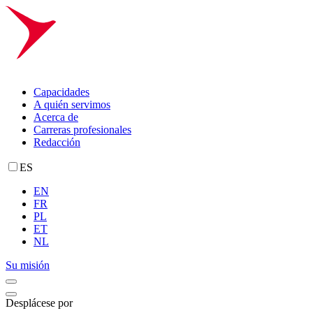
Capacidades
A quién servimos
Acerca de
Carreras profesionales
Redacción
ES
EN
FR
PL
ET
NL
Su misión
Desplácese por