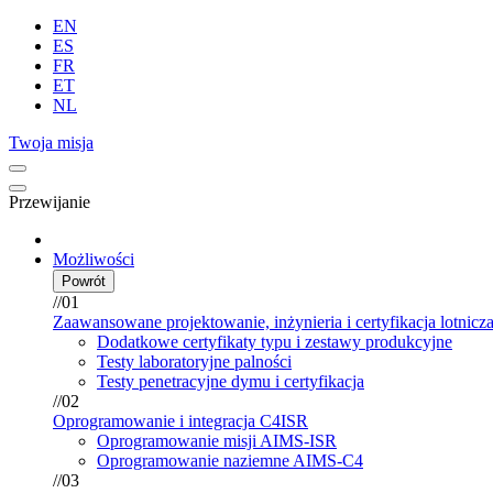
EN
ES
FR
ET
NL
Twoja misja
Przewijanie
Możliwości
Powrót
//01
Zaawansowane projektowanie, inżynieria i certyfikacja lotnicz
Dodatkowe certyfikaty typu i zestawy produkcyjne
Testy laboratoryjne palności
Testy penetracyjne dymu i certyfikacja
//02
Oprogramowanie i integracja C4ISR
Oprogramowanie misji AIMS-ISR
Oprogramowanie naziemne AIMS-C4
//03