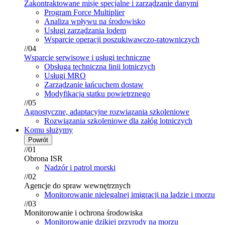
Zakontraktowane misje specjalne i zarządzanie danymi
Program Force Multiplier
Analiza wpływu na środowisko
Usługi zarządzania lodem
Wsparcie operacji poszukiwawczo-ratowniczych
//04
Wsparcie serwisowe i usługi techniczne
Obsługa techniczna linii lotniczych
Usługi MRO
Zarządzanie łańcuchem dostaw
Modyfikacja statku powietrznego
//05
Agnostyczne, adaptacyjne rozwiązania szkoleniowe
Rozwiązania szkoleniowe dla załóg lotniczych
Komu służymy
Powrót
//01
Obrona ISR
Nadzór i patrol morski
//02
Agencje do spraw wewnętrznych
Monitorowanie nielegalnej imigracji na lądzie i morzu
//03
Monitorowanie i ochrona środowiska
Monitorowanie dzikiej przyrody na morzu