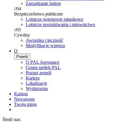
Zarządzanie lodem
//04
Bezpieczeństwo publiczne
Lotnicze pogotowie ratunkowe
Lotnicze poszukiwania i ratownictwo
//05
Cywilny
Awionika i łączność
Modyfikacje wnętrza
O
Powrót
O PAL Aerospace
Grupa spółek PAL
Poznaj zespół
Kariera
Lokalizacje
Wydarzenia
Kariera
Newsroom
Twoja misja
Śledź nas: