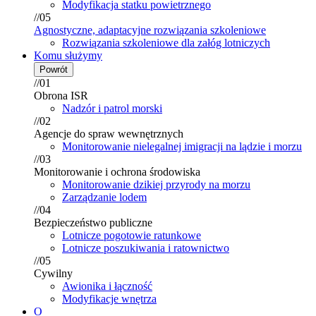
Modyfikacja statku powietrznego
//05
Agnostyczne, adaptacyjne rozwiązania szkoleniowe
Rozwiązania szkoleniowe dla załóg lotniczych
Komu służymy
Powrót
//01
Obrona ISR
Nadzór i patrol morski
//02
Agencje do spraw wewnętrznych
Monitorowanie nielegalnej imigracji na lądzie i morzu
//03
Monitorowanie i ochrona środowiska
Monitorowanie dzikiej przyrody na morzu
Zarządzanie lodem
//04
Bezpieczeństwo publiczne
Lotnicze pogotowie ratunkowe
Lotnicze poszukiwania i ratownictwo
//05
Cywilny
Awionika i łączność
Modyfikacje wnętrza
O