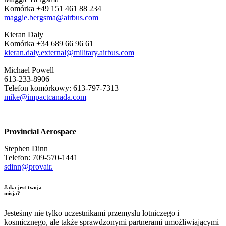
Komórka +49 151 461 88 234
maggie.bergsma@airbus.com
Kieran Daly
Komórka +34 689 66 96 61
kieran.daly.external@military.airbus.com
Michael Powell
613-233-8906
Telefon komórkowy: 613-797-7313
mike@impactcanada.com
Provincial Aerospace
Stephen Dinn
Telefon: 709-570-1441
sdinn@provair.
Jaka jest twoja
misja?
Jesteśmy nie tylko uczestnikami przemysłu lotniczego i
kosmicznego, ale także sprawdzonymi partnerami umożliwiającymi