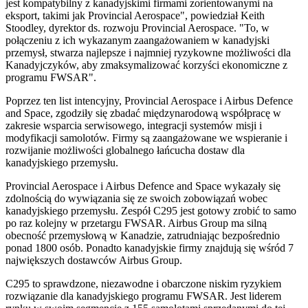
jest kompatybilny z kanadyjskimi firmami zorientowanymi na
eksport, takimi jak Provincial Aerospace", powiedział Keith
Stoodley, dyrektor ds. rozwoju Provincial Aerospace. "To, w
połączeniu z ich wykazanym zaangażowaniem w kanadyjski
przemysł, stwarza najlepsze i najmniej ryzykowne możliwości dla
Kanadyjczyków, aby zmaksymalizować korzyści ekonomiczne z
programu FWSAR".
Poprzez ten list intencyjny, Provincial Aerospace i Airbus Defence
and Space, zgodziły się zbadać międzynarodową współpracę w
zakresie wsparcia serwisowego, integracji systemów misji i
modyfikacji samolotów. Firmy są zaangażowane we wspieranie i
rozwijanie możliwości globalnego łańcucha dostaw dla
kanadyjskiego przemysłu.
Provincial Aerospace i Airbus Defence and Space wykazały się
zdolnością do wywiązania się ze swoich zobowiązań wobec
kanadyjskiego przemysłu. Zespół C295 jest gotowy zrobić to samo
po raz kolejny w przetargu FWSAR. Airbus Group ma silną
obecność przemysłową w Kanadzie, zatrudniając bezpośrednio
ponad 1800 osób. Ponadto kanadyjskie firmy znajdują się wśród 7
największych dostawców Airbus Group.
C295 to sprawdzone, niezawodne i obarczone niskim ryzykiem
rozwiązanie dla kanadyjskiego programu FWSAR. Jest liderem