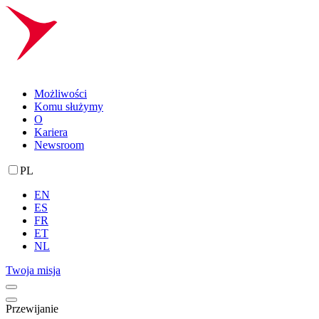
Możliwości
Komu służymy
O
Kariera
Newsroom
PL
EN
ES
FR
ET
NL
Twoja misja
Przewijanie