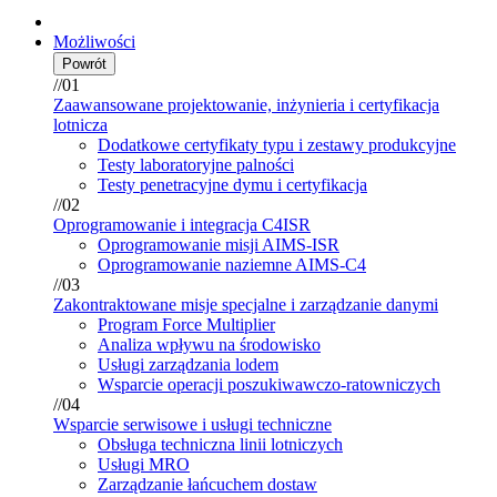
Możliwości
Powrót
//01
Zaawansowane projektowanie, inżynieria i certyfikacja
lotnicza
Dodatkowe certyfikaty typu i zestawy produkcyjne
Testy laboratoryjne palności
Testy penetracyjne dymu i certyfikacja
//02
Oprogramowanie i integracja C4ISR
Oprogramowanie misji AIMS-ISR
Oprogramowanie naziemne AIMS-C4
//03
Zakontraktowane misje specjalne i zarządzanie danymi
Program Force Multiplier
Analiza wpływu na środowisko
Usługi zarządzania lodem
Wsparcie operacji poszukiwawczo-ratowniczych
//04
Wsparcie serwisowe i usługi techniczne
Obsługa techniczna linii lotniczych
Usługi MRO
Zarządzanie łańcuchem dostaw