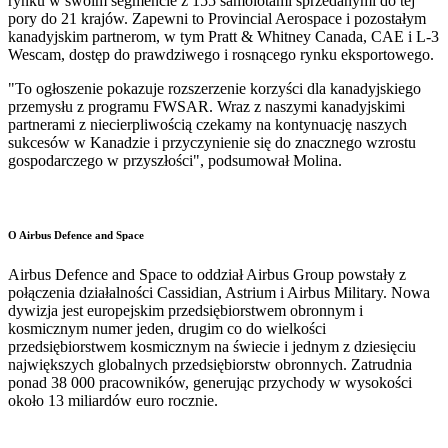
rynku w swoim segmencie z 155 samolotami sprzedanymi do tej
pory do 21 krajów. Zapewni to Provincial Aerospace i pozostałym
kanadyjskim partnerom, w tym Pratt & Whitney Canada, CAE i L-3
Wescam, dostęp do prawdziwego i rosnącego rynku eksportowego.
"To ogłoszenie pokazuje rozszerzenie korzyści dla kanadyjskiego
przemysłu z programu FWSAR. Wraz z naszymi kanadyjskimi
partnerami z niecierpliwością czekamy na kontynuację naszych
sukcesów w Kanadzie i przyczynienie się do znacznego wzrostu
gospodarczego w przyszłości", podsumował Molina.
O Airbus Defence and Space
Airbus Defence and Space to oddział Airbus Group powstały z
połączenia działalności Cassidian, Astrium i Airbus Military. Nowa
dywizja jest europejskim przedsiębiorstwem obronnym i
kosmicznym numer jeden, drugim co do wielkości
przedsiębiorstwem kosmicznym na świecie i jednym z dziesięciu
największych globalnych przedsiębiorstw obronnych. Zatrudnia
ponad 38 000 pracowników, generując przychody w wysokości
około 13 miliardów euro rocznie.