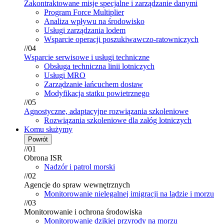
Zakontraktowane misje specjalne i zarządzanie danymi
Program Force Multiplier
Analiza wpływu na środowisko
Usługi zarządzania lodem
Wsparcie operacji poszukiwawczo-ratowniczych
//04
Wsparcie serwisowe i usługi techniczne
Obsługa techniczna linii lotniczych
Usługi MRO
Zarządzanie łańcuchem dostaw
Modyfikacja statku powietrznego
//05
Agnostyczne, adaptacyjne rozwiązania szkoleniowe
Rozwiązania szkoleniowe dla załóg lotniczych
Komu służymy
Powrót
//01
Obrona ISR
Nadzór i patrol morski
//02
Agencje do spraw wewnętrznych
Monitorowanie nielegalnej imigracji na lądzie i morzu
//03
Monitorowanie i ochrona środowiska
Monitorowanie dzikiej przyrody na morzu