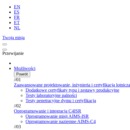
EN
ES
FR
ET
NL
Twoja misja
Przewijanie
Możliwości
Powrót
//01
Zaawansowane projektowanie, inżynieria i certyfikacja lotnicz
Dodatkowe certyfikaty typu i zestawy produkcyjne
Testy laboratoryjne palności
Testy penetracyjne dymu i certyfikacja
//02
Oprogramowanie i integracja C4ISR
Oprogramowanie misji AIMS-ISR
Oprogramowanie naziemne AIMS-C4
//03