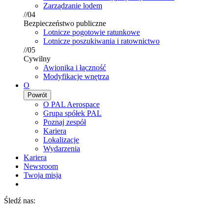
Zarządzanie lodem
//04
Bezpieczeństwo publiczne
Lotnicze pogotowie ratunkowe
Lotnicze poszukiwania i ratownictwo
//05
Cywilny
Awionika i łączność
Modyfikacje wnętrza
O
Powrót
O PAL Aerospace
Grupa spółek PAL
Poznaj zespół
Kariera
Lokalizacje
Wydarzenia
Kariera
Newsroom
Twoja misja
Śledź nas: