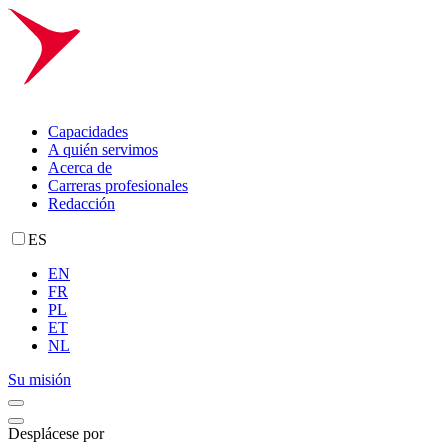
Capacidades
A quién servimos
Acerca de
Carreras profesionales
Redacción
ES
EN
FR
PL
ET
NL
Su misión
Desplácese por