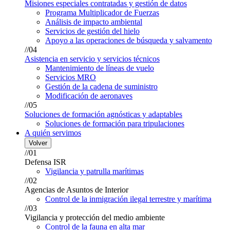
Misiones especiales contratadas y gestión de datos
Programa Multiplicador de Fuerzas
Análisis de impacto ambiental
Servicios de gestión del hielo
Apoyo a las operaciones de búsqueda y salvamento
//04
Asistencia en servicio y servicios técnicos
Mantenimiento de líneas de vuelo
Servicios MRO
Gestión de la cadena de suministro
Modificación de aeronaves
//05
Soluciones de formación agnósticas y adaptables
Soluciones de formación para tripulaciones
A quién servimos
Volver
//01
Defensa ISR
Vigilancia y patrulla marítimas
//02
Agencias de Asuntos de Interior
Control de la inmigración ilegal terrestre y marítima
//03
Vigilancia y protección del medio ambiente
Control de la fauna en alta mar