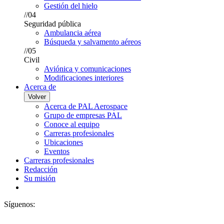
Gestión del hielo
//04
Seguridad pública
Ambulancia aérea
Búsqueda y salvamento aéreos
//05
Civil
Aviónica y comunicaciones
Modificaciones interiores
Acerca de
Volver
Acerca de PAL Aerospace
Grupo de empresas PAL
Conoce al equipo
Carreras profesionales
Ubicaciones
Eventos
Carreras profesionales
Redacción
Su misión
Síguenos: