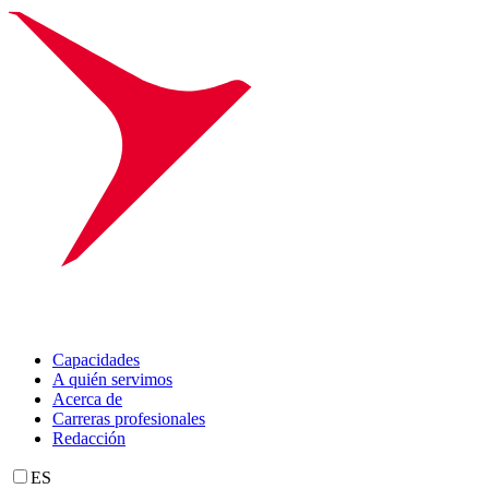
Capacidades
A quién servimos
Acerca de
Carreras profesionales
Redacción
ES