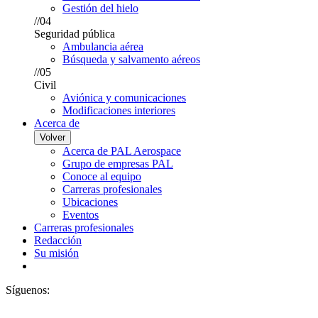
Gestión del hielo
//04
Seguridad pública
Ambulancia aérea
Búsqueda y salvamento aéreos
//05
Civil
Aviónica y comunicaciones
Modificaciones interiores
Acerca de
Volver
Acerca de PAL Aerospace
Grupo de empresas PAL
Conoce al equipo
Carreras profesionales
Ubicaciones
Eventos
Carreras profesionales
Redacción
Su misión
Síguenos: