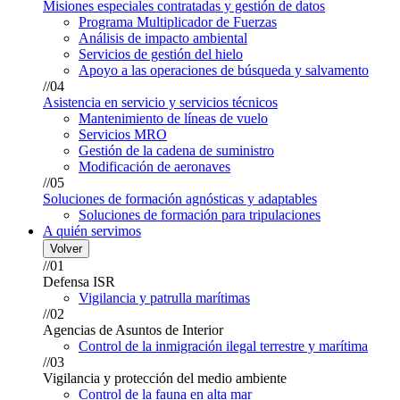
Misiones especiales contratadas y gestión de datos
Programa Multiplicador de Fuerzas
Análisis de impacto ambiental
Servicios de gestión del hielo
Apoyo a las operaciones de búsqueda y salvamento
//04
Asistencia en servicio y servicios técnicos
Mantenimiento de líneas de vuelo
Servicios MRO
Gestión de la cadena de suministro
Modificación de aeronaves
//05
Soluciones de formación agnósticas y adaptables
Soluciones de formación para tripulaciones
A quién servimos
Volver
//01
Defensa ISR
Vigilancia y patrulla marítimas
//02
Agencias de Asuntos de Interior
Control de la inmigración ilegal terrestre y marítima
//03
Vigilancia y protección del medio ambiente
Control de la fauna en alta mar