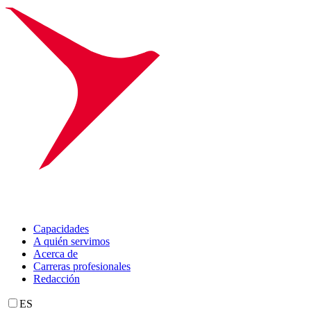
Capacidades
A quién servimos
Acerca de
Carreras profesionales
Redacción
ES