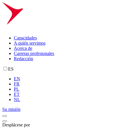
Capacidades
A quién servimos
Acerca de
Carreras profesionales
Redacción
ES
EN
FR
PL
ET
NL
Su misión
Desplácese por