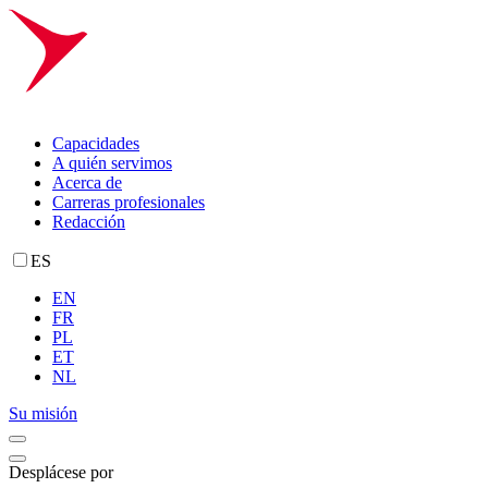
Capacidades
A quién servimos
Acerca de
Carreras profesionales
Redacción
ES
EN
FR
PL
ET
NL
Su misión
Desplácese por