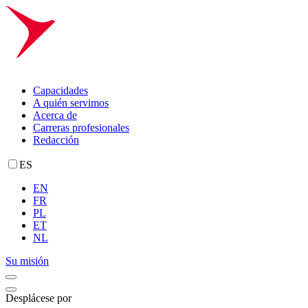
Capacidades
A quién servimos
Acerca de
Carreras profesionales
Redacción
ES
EN
FR
PL
ET
NL
Su misión
Desplácese por