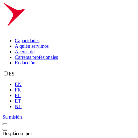
Capacidades
A quién servimos
Acerca de
Carreras profesionales
Redacción
ES
EN
FR
PL
ET
NL
Su misión
Desplácese por