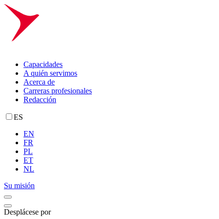
Capacidades
A quién servimos
Acerca de
Carreras profesionales
Redacción
ES
EN
FR
PL
ET
NL
Su misión
Desplácese por