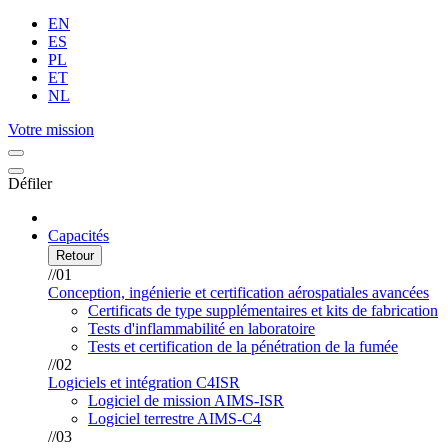
EN
ES
PL
ET
NL
Votre mission
Défiler
Capacités
Retour
//01
Conception, ingénierie et certification aérospatiales avancées
Certificats de type supplémentaires et kits de fabrication
Tests d'inflammabilité en laboratoire
Tests et certification de la pénétration de la fumée
//02
Logiciels et intégration C4ISR
Logiciel de mission AIMS-ISR
Logiciel terrestre AIMS-C4
//03