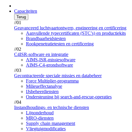
Capaciteiten
Terug
//01
Geavanceerd luchtvaartontwerp, engineering en certificering
Aanvullende typecertificaten (STC’s) en productiekits
Brandbaarheidstesten
Rookpenetratietesten en certificering
//02
C4ISR-software en integratie
AIMS-ISR-missiesoftware
AIMS-C4-grondsoftware
//03
Gecontracteerde speciale missies en databeheer
Force Multiplier-programma
Milieueffectanalyse
IJsbeheerdiensten
Ondersteuning bij search-and-rescue-operaties
//04
Instandhoudings- en technische diensten
Lijnonderhoud
MRO-diensten
Supply chain management
Vliegtuigmodificaties