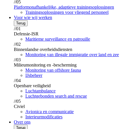
//05
Platformonafhankelijke, adaptieve trainingsoplossingen
Trainingsoplossingen voor vliegend personeel
Voor wie wij werken
Terug
//01
Defensie-ISR
Maritieme surveillance en patrouille
//02
Binnenlandse overheidsdiensten
Monitoring van illegale immigratie over land en zee
//03
Milieumonitoring en -bescherming
Monitoring van offshore fauna
IJsbeheer
//04
Openbare veiligheid
Luchtambulance
Luchtgebonden search and rescue
//05
Civiel
Avionica en communicatie
Interieurmodificaties
Over ons
Terug