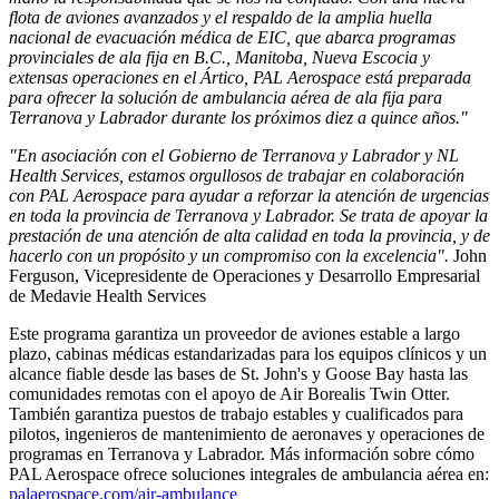
flota de aviones avanzados y el respaldo de la amplia huella
nacional de evacuación médica de EIC, que abarca programas
provinciales de ala fija en B.C., Manitoba, Nueva Escocia y
extensas operaciones en el Ártico, PAL Aerospace está preparada
para ofrecer la solución de ambulancia aérea de ala fija para
Terranova y Labrador durante los próximos diez a quince años."
"En asociación con el Gobierno de Terranova y Labrador y NL
Health Services, estamos orgullosos de trabajar en colaboración
con PAL Aerospace para ayudar a reforzar la atención de urgencias
en toda la provincia de Terranova y Labrador. Se trata de apoyar la
prestación de una atención de alta calidad en toda la provincia, y de
hacerlo con un propósito y un compromiso con la excelencia".
John
Ferguson, Vicepresidente de Operaciones y Desarrollo Empresarial
de Medavie Health Services
Este programa garantiza un proveedor de aviones estable a largo
plazo, cabinas médicas estandarizadas para los equipos clínicos y un
alcance fiable desde las bases de St. John's y Goose Bay hasta las
comunidades remotas con el apoyo de Air Borealis Twin Otter.
También garantiza puestos de trabajo estables y cualificados para
pilotos, ingenieros de mantenimiento de aeronaves y operaciones de
programas en Terranova y Labrador. Más información sobre cómo
PAL Aerospace ofrece soluciones integrales de ambulancia aérea en:
palaerospace.com/air-ambulance