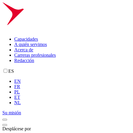
Capacidades
A quién servimos
Acerca de
Carreras profesionales
Redacción
ES
EN
FR
PL
ET
NL
Su misión
Desplácese por