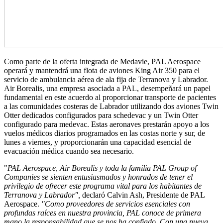
Como parte de la oferta integrada de Medavie, PAL Aerospace
operará y mantendrá una flota de aviones King Air 350 para el
servicio de ambulancia aérea de ala fija de Terranova y Labrador.
Air Borealis, una empresa asociada a PAL, desempeñará un papel
fundamental en este acuerdo al proporcionar transporte de pacientes
a las comunidades costeras de Labrador utilizando dos aviones Twin
Otter dedicados configurados para schedevac y un Twin Otter
configurado para medevac. Estas aeronaves prestarán apoyo a los
vuelos médicos diarios programados en las costas norte y sur, de
lunes a viernes, y proporcionarán una capacidad esencial de
evacuación médica cuando sea necesario.
"
PAL Aerospace, Air Borealis y toda la familia PAL Group of
Companies se sienten entusiasmados y honrados de tener el
privilegio de ofrecer este programa vital para los habitantes de
Terranova y Labrador",
declaró Calvin Ash, Presidente de PAL
Aerospace.
"Como proveedores de servicios esenciales con
profundas raíces en nuestra provincia, PAL conoce de primera
mano la responsabilidad que se nos ha confiado. Con una nueva