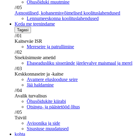
Õhusõiduki muutmine
//05
Agnostilised, kohanemisvõimelised koolituslahendused
Lennumeeskonna koolituslahendused
Keda me teenindame
Tagasi
//01
Kaitseväe ISR
Mereseire ja patrullimine
//02
Siseküsimuste ametid
Ebaseadusliku sisserände järelevalve maismaal ja merel
//03
Keskkonnaseire ja -kaitse
Avamere eluslooduse seire
Jää haldamine
//04
Avalik turvalisus
Õhusõidukite kiirabi
Otsingu- ja päästetööd õhus
//05
Tsiviil
Avioonika ja side
Sisustuse muudatused
kohta