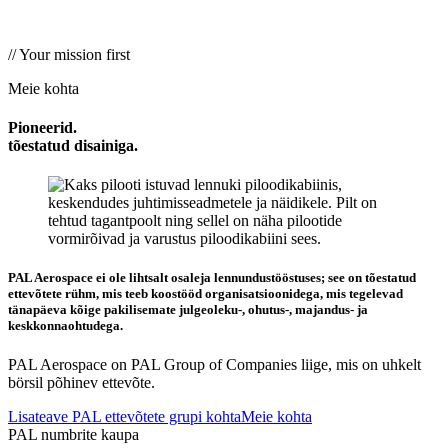
//05
// Your mission first
Agnostilised, kohanemisvõimelised koolituslahendused
Meie kohta
Pioneerid.
tõestatud
disainiga.
PAL Aerospace ei ole lihtsalt osaleja lennundustööstuses; see on tõestatud
ettevõtete rühm, mis teeb koostööd organisatsioonidega, mis tegelevad
tänapäeva kõige pakilisemate julgeoleku-, ohutus-, majandus- ja
keskkonnaohtudega.
PAL Aerospace on PAL Group of Companies liige, mis on uhkelt
börsil põhinev ettevõte.
Lisateave PAL ettevõtete grupi kohta
Meie kohta
PAL numbrite kaupa