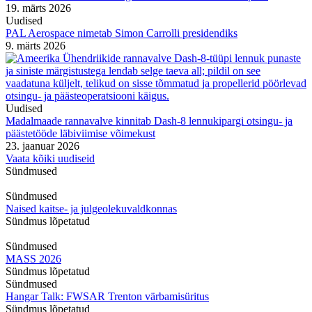
19. märts 2026
Uudised
PAL Aerospace nimetab Simon Carrolli presidendiks
9. märts 2026
Uudised
Madalmaade rannavalve kinnitab Dash-8 lennukipargi otsingu- ja
päästetööde läbiviimise võimekust
23. jaanuar 2026
Vaata kõiki uudiseid
Sündmused
Sündmused
Naised kaitse- ja julgeolekuvaldkonnas
Sündmus lõpetatud
Sündmused
MASS 2026
Sündmus lõpetatud
Sündmused
Hangar Talk: FWSAR Trenton värbamisüritus
Sündmus lõpetatud