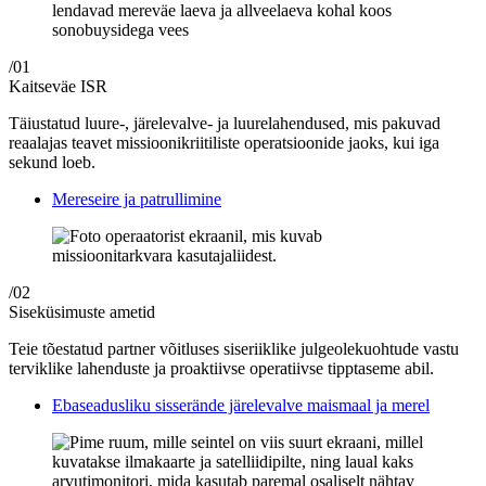
/01
Kaitseväe ISR
Täiustatud luure-, järelevalve- ja luurelahendused, mis pakuvad
reaalajas teavet missioonikriitiliste operatsioonide jaoks, kui iga
sekund loeb.
Mereseire ja patrullimine
/02
Siseküsimuste ametid
Teie tõestatud partner võitluses siseriiklike julgeolekuohtude vastu
terviklike lahenduste ja proaktiivse operatiivse tipptaseme abil.
Ebaseadusliku sisserände järelevalve maismaal ja merel