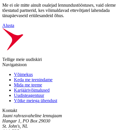
Me ei ole mitte ainult osalejad lennundustööstuses, vaid oleme
tõestatud partnerid, kes võimaldavad ettevõtjatel lahendada
tänapäevaseid eriülesandeid õhus.
Alusta
Tellige meie uudiskiri
Navigatsioon
Võimekus
Keda me teenindame
Mida me teeme
Karjäärivõimalused
Uudisteagentuur
Võtke meiega ühendust
Kontakt
Jaani rahvusvaheline lennujaam
Hangar 1, PO Box 29030
St. John's, NL