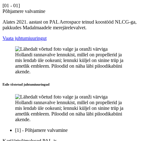
[01 - 01]
Põhjamere valvamine
Alates 2021. aastast on PAL Aerospace teinud koostööd NLCG-ga,
pakkudes Madalmaadele merejärelevalvet.
Vaata juhtumiuuringut
Esile tõstetud juhtumiuuringud
[1] - Põhjamere valvamine
Karjäärivõimalused PAL-is