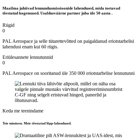
Maailma juhtivad lennundusmissioonide lahendused, mida toetavad
tõestatud kogemused. Usaldusväärne partner juba üle
50
aasta
.
Riigid
0
PAL Aerospace ja selle tütarettevõtted on paigaldanud eriotstarbelisi
lahendusi enam kui 60 riigis.
Eriülesannete lennutunnid
0
PAL Aerospace on sooritanud üle 350 000 eriotstarbelise lennutunni
Keda me teenindame
Teie missioon. Meie tõestatud
lõpp-lahendused.