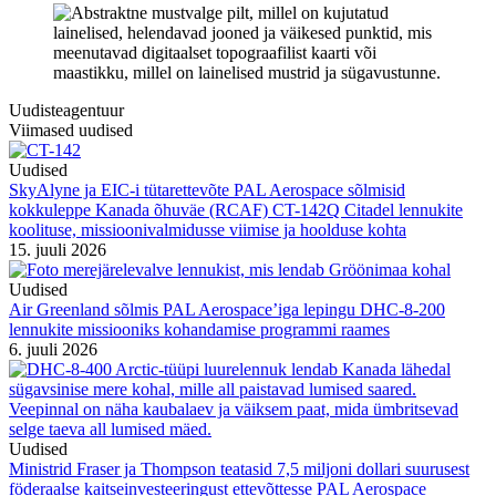
Uudisteagentuur
Viimased uudised
Uudised
SkyAlyne ja EIC-i tütarettevõte PAL Aerospace sõlmisid
kokkuleppe Kanada õhuväe (RCAF) CT-142Q Citadel lennukite
koolituse, missioonivalmidusse viimise ja hoolduse kohta
15. juuli 2026
Uudised
Air Greenland sõlmis PAL Aerospace’iga lepingu DHC-8-200
lennukite missiooniks kohandamise programmi raames
6. juuli 2026
Uudised
Ministrid Fraser ja Thompson teatasid 7,5 miljoni dollari suurusest
föderaalse kaitseinvesteeringust ettevõttesse PAL Aerospace