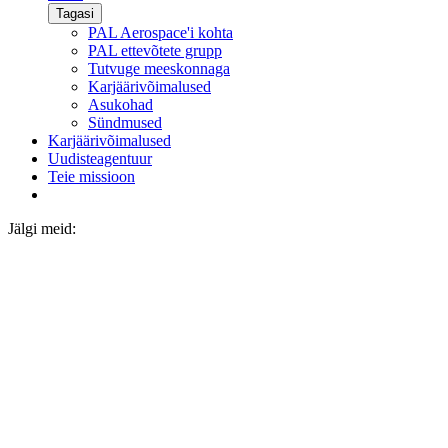
Tagasi
PAL Aerospace'i kohta
PAL ettevõtete grupp
Tutvuge meeskonnaga
Karjäärivõimalused
Asukohad
Sündmused
Karjäärivõimalused
Uudisteagentuur
Teie missioon
Jälgi meid: