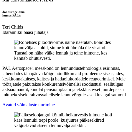
Joonistage oma
kursus PALis
Teri Childs
Idaranniku baasi juhataja
PAL Aerospace'i meeskond on lennundustehnoloogia esirinnas,
lahendades tänapäeva kõige nõudlikumaid probleeme siseasjades,
keskkonnakaitses, kaitses ja hädaolukordadele reageerimisel. Meie
töötajatele pakutakse konkurentsivõimelisi soodustusi, sealhulgas
aktsiaomandit, kindlat pensioniplaani ja eksklusiivset juurdepääsu
mitmekesisele rahvusvahelisele lennuvõrgule - seiklus igal sammul.
Avatud võimaluste uurimine