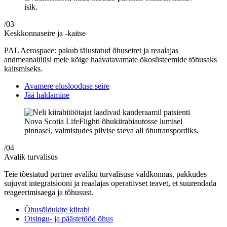
/03
Keskkonnaseire ja -kaitse
PAL Aerospace: pakub täiustatud õhuseiret ja reaalajas
andmeanalüüsi meie kõige haavatavamate ökosüsteemide tõhusaks
kaitsmiseks.
Avamere eluslooduse seire
Jää haldamine
/04
Avalik turvalisus
Teie tõestatud partner avaliku turvalisuse valdkonnas, pakkudes
sujuvat integratsiooni ja reaalajas operatiivset teavet, et suurendada
reageerimisaega ja tõhusust.
Õhusõidukite kiirabi
Otsingu- ja päästetööd õhus