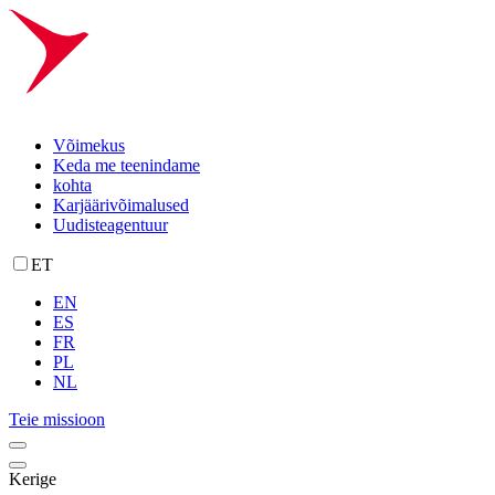
Võimekus
Keda me teenindame
kohta
Karjäärivõimalused
Uudisteagentuur
ET
EN
ES
FR
PL
NL
Teie missioon
Kerige