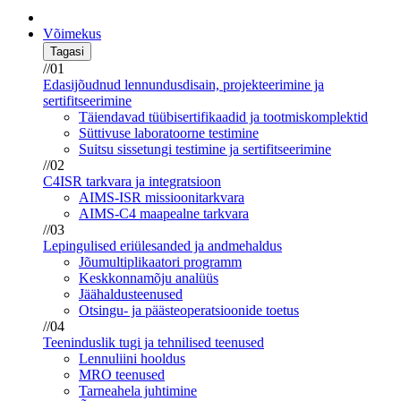
Võimekus
Tagasi
//01
Edasijõudnud lennundusdisain, projekteerimine ja
sertifitseerimine
Täiendavad tüübisertifikaadid ja tootmiskomplektid
Süttivuse laboratoorne testimine
Suitsu sissetungi testimine ja sertifitseerimine
//02
C4ISR tarkvara ja integratsioon
AIMS-ISR missioonitarkvara
AIMS-C4 maapealne tarkvara
//03
Lepingulised eriülesanded ja andmehaldus
Jõumultiplikaatori programm
Keskkonnamõju analüüs
Jäähaldusteenused
Otsingu- ja päästeoperatsioonide toetus
//04
Teeninduslik tugi ja tehnilised teenused
Lennuliini hooldus
MRO teenused
Tarneahela juhtimine