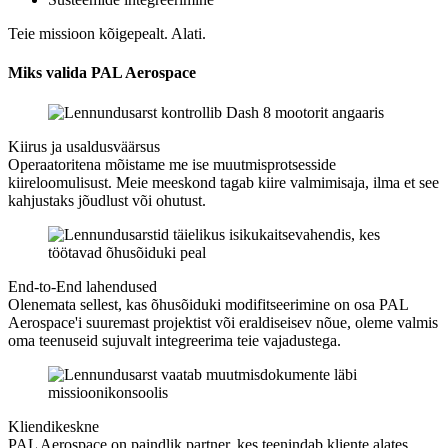
Teie missioon kõigepealt. Alati.
Miks valida PAL Aerospace
Kiirus ja usaldusväärsus
Operaatoritena mõistame me ise muutmisprotsesside
kiireloomulisust. Meie meeskond tagab kiire valmimisaja, ilma et see
kahjustaks jõudlust või ohutust.
End-to-End lahendused
Olenemata sellest, kas õhusõiduki modifitseerimine on osa PAL
Aerospace'i suuremast projektist või eraldiseisev nõue, oleme valmis
oma teenuseid sujuvalt integreerima teie vajadustega.
Kliendikeskne
PAL Aerospace on paindlik partner, kes teenindab kliente alates