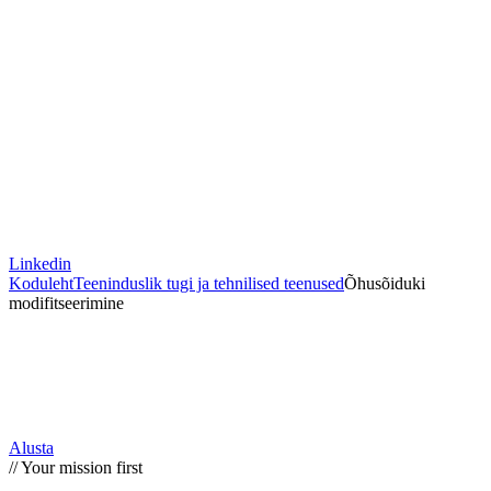
Linkedin
Koduleht
Teeninduslik tugi ja tehnilised teenused
Õhusõiduki
modifitseerimine
Alusta
// Your mission first