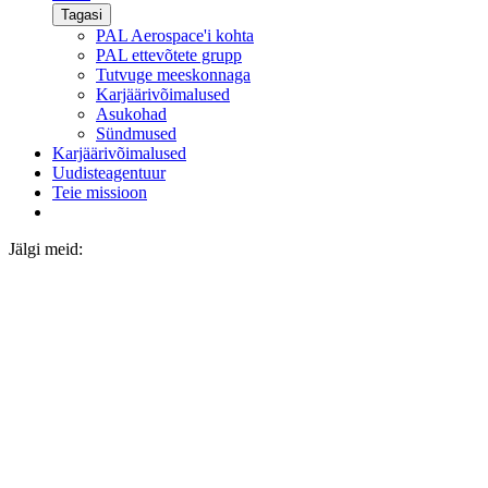
Tagasi
PAL Aerospace'i kohta
PAL ettevõtete grupp
Tutvuge meeskonnaga
Karjäärivõimalused
Asukohad
Sündmused
Karjäärivõimalused
Uudisteagentuur
Teie missioon
Jälgi meid: