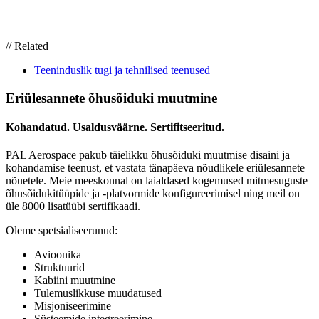
// Related
Teeninduslik tugi ja tehnilised teenused
Eriülesannete õhusõiduki muutmine
Kohandatud. Usaldusväärne. Sertifitseeritud.
PAL Aerospace pakub täielikku õhusõiduki muutmise disaini ja
kohandamise teenust, et vastata tänapäeva nõudlikele eriülesannete
nõuetele. Meie meeskonnal on laialdased kogemused mitmesuguste
õhusõidukitüüpide ja -platvormide konfigureerimisel ning meil on
üle 8000 lisatüübi sertifikaadi.
Oleme spetsialiseerunud:
Avioonika
Struktuurid
Kabiini muutmine
Tulemuslikkuse muudatused
Misjoniseerimine
Süsteemide integreerimine