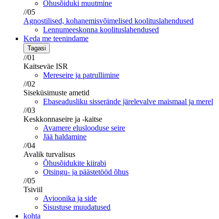
Õhusõiduki muutmine
//05
Agnostilised, kohanemisvõimelised koolituslahendused
Lennumeeskonna koolituslahendused
Keda me teenindame
Tagasi
//01
Kaitseväe ISR
Mereseire ja patrullimine
//02
Siseküsimuste ametid
Ebaseadusliku sisserände järelevalve maismaal ja merel
//03
Keskkonnaseire ja -kaitse
Avamere eluslooduse seire
Jää haldamine
//04
Avalik turvalisus
Õhusõidukite kiirabi
Otsingu- ja päästetööd õhus
//05
Tsiviil
Avioonika ja side
Sisustuse muudatused
kohta