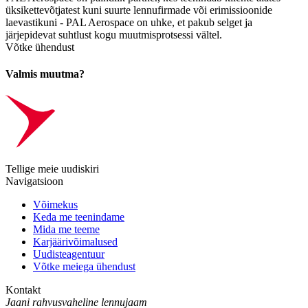
üksikettevõtjatest kuni suurte lennufirmade või erimissioonide
laevastikuni - PAL Aerospace on uhke, et pakub selget ja
järjepidevat suhtlust kogu muutmisprotsessi vältel.
Võtke ühendust
Valmis muutma?
Tellige meie uudiskiri
Navigatsioon
Võimekus
Keda me teenindame
Mida me teeme
Karjäärivõimalused
Uudisteagentuur
Võtke meiega ühendust
Kontakt
Jaani rahvusvaheline lennujaam