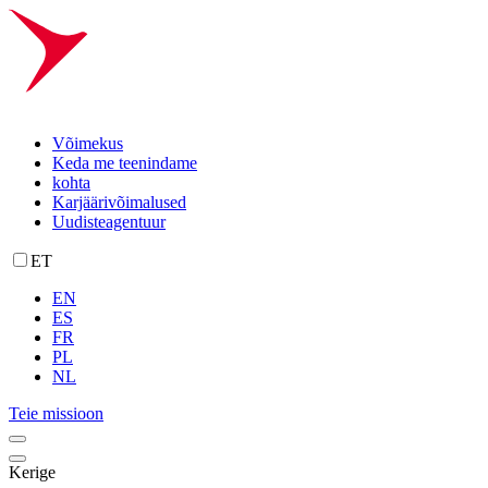
Võimekus
Keda me teenindame
kohta
Karjäärivõimalused
Uudisteagentuur
ET
EN
ES
FR
PL
NL
Teie missioon
Kerige