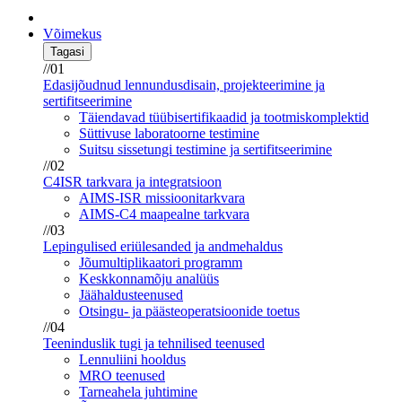
Võimekus
Tagasi
//01
Edasijõudnud lennundusdisain, projekteerimine ja
sertifitseerimine
Täiendavad tüübisertifikaadid ja tootmiskomplektid
Süttivuse laboratoorne testimine
Suitsu sissetungi testimine ja sertifitseerimine
//02
C4ISR tarkvara ja integratsioon
AIMS-ISR missioonitarkvara
AIMS-C4 maapealne tarkvara
//03
Lepingulised eriülesanded ja andmehaldus
Jõumultiplikaatori programm
Keskkonnamõju analüüs
Jäähaldusteenused
Otsingu- ja päästeoperatsioonide toetus
//04
Teeninduslik tugi ja tehnilised teenused
Lennuliini hooldus
MRO teenused
Tarneahela juhtimine