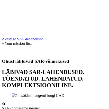
Avastage SAR-lahendused
// Your mission first
Õhust lähtuvad SAR-võimekused
LÄBIVAD SAR-LAHENDUSED.
TÕENDATUD. LÄHENDATUD.
KOMPLEKTSIOONILINE.
/01
SARi tipptaseme insener