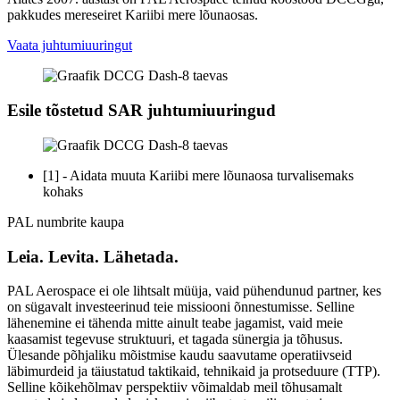
pakkudes mereseiret Kariibi mere lõunaosas.
Vaata juhtumiuuringut
Esile tõstetud SAR juhtumiuuringud
[1] - Aidata muuta Kariibi mere lõunaosa turvalisemaks
kohaks
PAL numbrite kaupa
Leia. Levita. Lähetada.
PAL Aerospace ei ole lihtsalt müüja, vaid pühendunud partner, kes
on sügavalt investeerinud teie missiooni õnnestumisse. Selline
lähenemine ei tähenda mitte ainult teabe jagamist, vaid meie
kaasamist tegevuse struktuuri, et tagada sünergia ja tõhusus.
Ülesande põhjaliku mõistmise kaudu saavutame operatiivseid
läbimurdeid ja täiustatud taktikaid, tehnikaid ja protseduure (TTP).
Selline kõikehõlmav perspektiiv võimaldab meil tõhusamalt