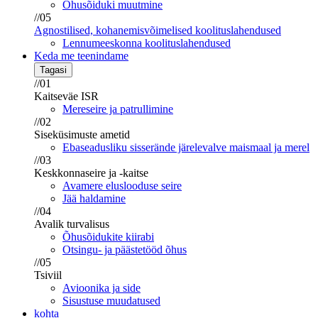
Õhusõiduki muutmine
//05
Agnostilised, kohanemisvõimelised koolituslahendused
Lennumeeskonna koolituslahendused
Keda me teenindame
Tagasi
//01
Kaitseväe ISR
Mereseire ja patrullimine
//02
Siseküsimuste ametid
Ebaseadusliku sisserände järelevalve maismaal ja merel
//03
Keskkonnaseire ja -kaitse
Avamere eluslooduse seire
Jää haldamine
//04
Avalik turvalisus
Õhusõidukite kiirabi
Otsingu- ja päästetööd õhus
//05
Tsiviil
Avioonika ja side
Sisustuse muudatused
kohta