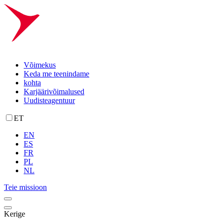
Võimekus
Keda me teenindame
kohta
Karjäärivõimalused
Uudisteagentuur
ET
EN
ES
FR
PL
NL
Teie missioon
Kerige