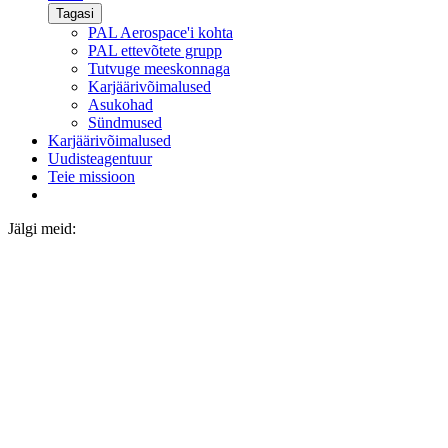
Tagasi
PAL Aerospace'i kohta
PAL ettevõtete grupp
Tutvuge meeskonnaga
Karjäärivõimalused
Asukohad
Sündmused
Karjäärivõimalused
Uudisteagentuur
Teie missioon
Jälgi meid: