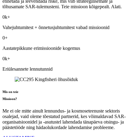
ennetada ja leevendada riske, mis viib strateegilisemate ja
tõhusamate SAR-tulemusteni. Teie missioon kõigepealt. Alati.
0
k+
Vahejuhtumitest + õnnetusjuhtumitest vabad missioonid
0
+
Aastatepikkune erimissioonide kogemus
0
k+
Eriülesannete lennutunnid
Mis on teie
Missioon?
Me ei ole mitte ainult lennundus- ja kosmoseteenuste sektoris
osalejad, vaid oleme tõestatud partnerid, kes võimaldavad SAR-
organisatsioonidel ja -asutustel lahendada tänapäeva otsingu- ja
päästetööde ning hädaolukordade lahendamise probleeme.