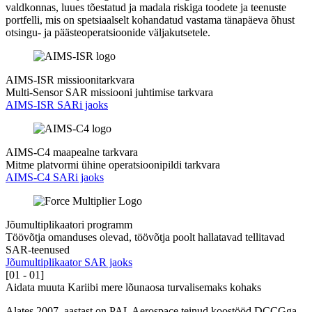
valdkonnas, luues tõestatud ja madala riskiga toodete ja teenuste
portfelli, mis on spetsiaalselt kohandatud vastama tänapäeva õhust
otsingu- ja päästeoperatsioonide väljakutsetele.
AIMS-ISR missioonitarkvara
Multi-Sensor SAR missiooni juhtimise tarkvara
AIMS-ISR SARi jaoks
AIMS-C4 maapealne tarkvara
Mitme platvormi ühine operatsioonipildi tarkvara
AIMS-C4 SARi jaoks
Jõumultiplikaatori programm
Töövõtja omanduses olevad, töövõtja poolt hallatavad tellitavad
SAR-teenused
Jõumultiplikaator SAR jaoks
[01 - 01]
Aidata muuta Kariibi mere lõunaosa turvalisemaks kohaks
Alates 2007. aastast on PAL Aerospace teinud koostööd DCCGga,