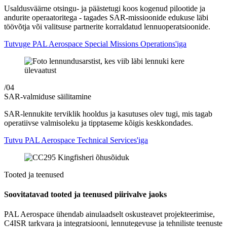
Usaldusväärne otsingu- ja päästetugi koos kogenud pilootide ja
andurite operaatoritega - tagades SAR-missioonide edukuse läbi
töövõtja või valitsuse partnerite korraldatud lennuoperatsioonide.
Tutvuge PAL Aerospace Special Missions Operations'iga
/04
SAR-valmiduse säilitamine
SAR-lennukite terviklik hooldus ja kasutuses olev tugi, mis tagab
operatiivse valmisoleku ja tipptaseme kõigis keskkondades.
Tutvu PAL Aerospace Technical Services'iga
Tooted ja teenused
Soovitatavad tooted ja teenused piirivalve jaoks
PAL Aerospace ühendab ainulaadselt oskusteavet projekteerimise,
C4ISR tarkvara ja integratsiooni, lennutegevuse ja tehniliste teenuste