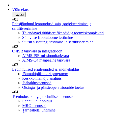
Võimekus
Tagasi
//01
Edasijõudnud lennundusdisain, projekteerimine ja
sertifitseerimine
Täiendavad tüübisertifikaadid ja tootmiskomplektid
Süttivuse laboratoorne testimine
Suitsu sissetungi testimine ja sertifitseerimine
//02
C4ISR tarkvara ja integratsioon
AIMS-ISR missioonitarkvara
AIMS-C4 maapealne tarkvara
//03
Lepingulised eriülesanded ja andmehaldus
Jõumultiplikaatori programm
Keskkonnamõju analüüs
Jäähaldusteenused
Otsingu- ja päästeoperatsioonide toetus
//04
Teeninduslik tugi ja tehnilised teenused
Lennuliini hooldus
MRO teenused
Tarneahela juhtimine