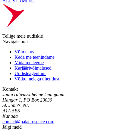
ALUSTAMINE
Tellige meie uudiskiri
Navigatsioon
Võimekus
Keda me teenindame
Mida me teeme
Karjäärivõimalused
Uudisteagentuur
Võtke meiega ühendust
Kontakt
Jaani rahvusvaheline lennujaam
Hangar 1, PO Box 29030
St. John's, NL
A1A 5B5
Kanada
contact@palaerospace.com
Jälgi meid