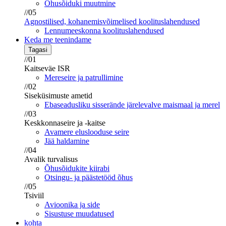
Õhusõiduki muutmine
//05
Agnostilised, kohanemisvõimelised koolituslahendused
Lennumeeskonna koolituslahendused
Keda me teenindame
Tagasi
//01
Kaitseväe ISR
Mereseire ja patrullimine
//02
Siseküsimuste ametid
Ebaseadusliku sisserände järelevalve maismaal ja merel
//03
Keskkonnaseire ja -kaitse
Avamere eluslooduse seire
Jää haldamine
//04
Avalik turvalisus
Õhusõidukite kiirabi
Otsingu- ja päästetööd õhus
//05
Tsiviil
Avioonika ja side
Sisustuse muudatused
kohta