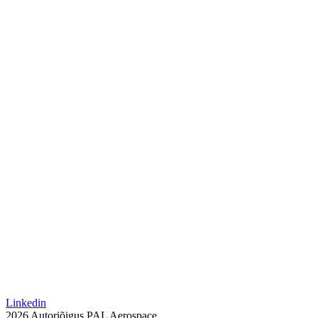
Linkedin
2026 Autoriõigus PAL Aerospace