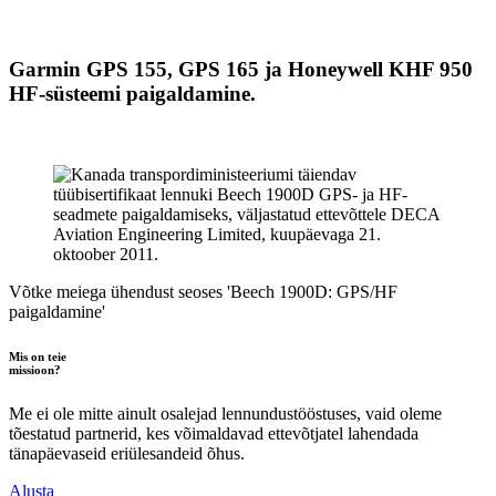
Garmin GPS 155, GPS 165 ja Honeywell KHF 950
HF-süsteemi paigaldamine.
Võtke meiega ühendust seoses 'Beech 1900D: GPS/HF
paigaldamine'
Mis on teie
missioon?
Me ei ole mitte ainult osalejad lennundustööstuses, vaid oleme
tõestatud partnerid, kes võimaldavad ettevõtjatel lahendada
tänapäevaseid eriülesandeid õhus.
Alusta