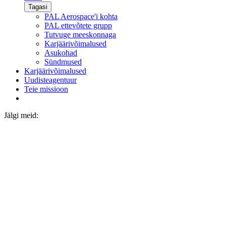
Tagasi
PAL Aerospace'i kohta
PAL ettevõtete grupp
Tutvuge meeskonnaga
Karjäärivõimalused
Asukohad
Sündmused
Karjäärivõimalused
Uudisteagentuur
Teie missioon
Jälgi meid: