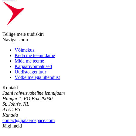
Tellige meie uudiskiri
Navigatsioon
Võimekus
Keda me teenindame
Mida me teeme
Karjäärivõimalused
Uudisteagentuur
Võtke meiega ühendust
Kontakt
Jaani rahvusvaheline lennujaam
Hangar 1, PO Box 29030
St. John's, NL
A1A 5B5
Kanada
contact@palaerospace.com
Jälgi meid