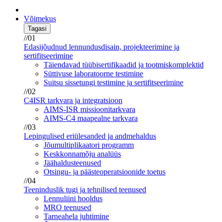
Võimekus
Tagasi
//01
Edasijõudnud lennundusdisain, projekteerimine ja
sertifitseerimine
Täiendavad tüübisertifikaadid ja tootmiskomplektid
Süttivuse laboratoorne testimine
Suitsu sissetungi testimine ja sertifitseerimine
//02
C4ISR tarkvara ja integratsioon
AIMS-ISR missioonitarkvara
AIMS-C4 maapealne tarkvara
//03
Lepingulised eriülesanded ja andmehaldus
Jõumultiplikaatori programm
Keskkonnamõju analüüs
Jäähaldusteenused
Otsingu- ja päästeoperatsioonide toetus
//04
Teeninduslik tugi ja tehnilised teenused
Lennuliini hooldus
MRO teenused
Tarneahela juhtimine