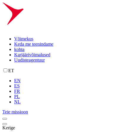
Võimekus
Keda me teenindame
kohta
Karjäärivõimalused
Uudisteagentuur
ET
EN
ES
FR
PL
NL
Teie missioon
Kerige