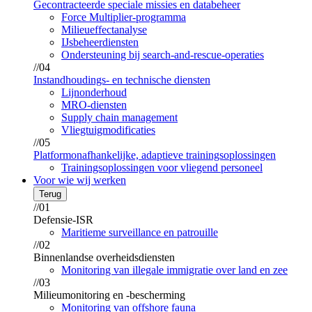
Gecontracteerde speciale missies en databeheer
Force Multiplier-programma
Milieueffectanalyse
IJsbeheerdiensten
Ondersteuning bij search-and-rescue-operaties
//04
Instandhoudings- en technische diensten
Lijnonderhoud
MRO-diensten
Supply chain management
Vliegtuigmodificaties
//05
Platformonafhankelijke, adaptieve trainingsoplossingen
Trainingsoplossingen voor vliegend personeel
Voor wie wij werken
Terug
//01
Defensie-ISR
Maritieme surveillance en patrouille
//02
Binnenlandse overheidsdiensten
Monitoring van illegale immigratie over land en zee
//03
Milieumonitoring en -bescherming
Monitoring van offshore fauna