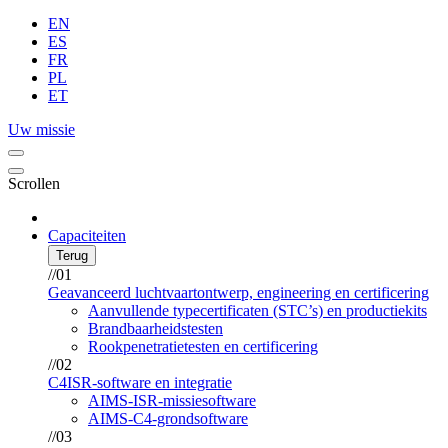
EN
ES
FR
PL
ET
Uw missie
Scrollen
Capaciteiten
Terug
//01
Geavanceerd luchtvaartontwerp, engineering en certificering
Aanvullende typecertificaten (STC’s) en productiekits
Brandbaarheidstesten
Rookpenetratietesten en certificering
//02
C4ISR-software en integratie
AIMS-ISR-missiesoftware
AIMS-C4-grondsoftware
//03