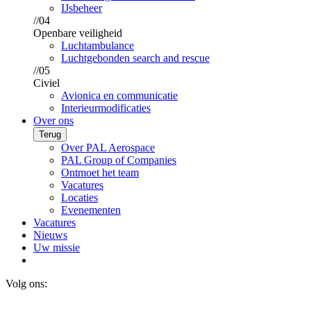
IJsbeheer
//04
Openbare veiligheid
Luchtambulance
Luchtgebonden search and rescue
//05
Civiel
Avionica en communicatie
Interieurmodificaties
Over ons
Terug
Over PAL Aerospace
PAL Group of Companies
Ontmoet het team
Vacatures
Locaties
Evenementen
Vacatures
Nieuws
Uw missie
Volg ons: