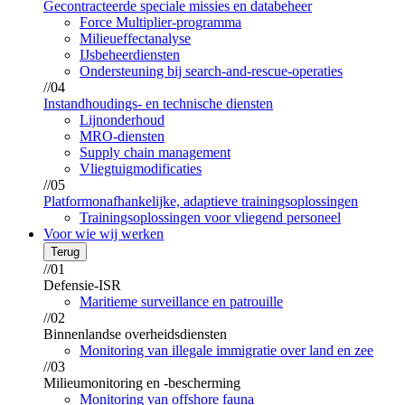
Gecontracteerde speciale missies en databeheer
Force Multiplier-programma
Milieueffectanalyse
IJsbeheerdiensten
Ondersteuning bij search-and-rescue-operaties
//04
Instandhoudings- en technische diensten
Lijnonderhoud
MRO-diensten
Supply chain management
Vliegtuigmodificaties
//05
Platformonafhankelijke, adaptieve trainingsoplossingen
Trainingsoplossingen voor vliegend personeel
Voor wie wij werken
Terug
//01
Defensie-ISR
Maritieme surveillance en patrouille
//02
Binnenlandse overheidsdiensten
Monitoring van illegale immigratie over land en zee
//03
Milieumonitoring en -bescherming
Monitoring van offshore fauna