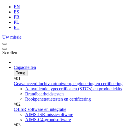
EN
ES
FR
PL
ET
Uw missie
Scrollen
Capaciteiten
Terug
//01
Geavanceerd luchtvaartontwerp, engineering en certificering
Aanvullende typecertificaten (STC’s) en productiekits
Brandbaarheidstesten
Rookpenetratietesten en certificering
//02
C4ISR-software en integratie
AIMS-ISR-missiesoftware
AIMS-C4-grondsoftware
//03