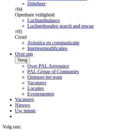
IJsbeheer
//04
Openbare veiligheid
Luchtambulance
Luchtgebonden search and rescue
//05
Civiel
Avionica en communicatie
Interieurmodificaties
Over ons
Terug
Over PAL Aerospace
PAL Group of Companies
Ontmoet het team
Vacatures
Locaties
Evenementen
Vacatures
Nieuws
Uw missie
Volg ons: