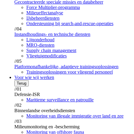
Gecontracteerde speciale missies en databeheer
Force Multiplier-programma
Milieueffectanalyse
IJsbeheerdiensten
Ondersteuning bij search-and-rescue-operaties
//04
Instandhoudings- en technische diensten
Lijnonderhoud
MRO-diensten
Supply chain management
Vliegtuigmodificaties
//05
Platformonafhankelijke, adaptieve trainingsoplossingen
Trainingsoplossingen voor vliegend personeel
Voor wie wij werken
Terug
//01
Defensie-ISR
Maritieme surveillance en patrouille
//02
Binnenlandse overheidsdiensten
Monitoring van illegale immigratie over land en zee
//03
Milieumonitoring en -bescherming
Monitoring van offshore fauna