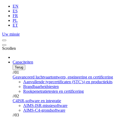
EN
ES
FR
PL
ET
Uw missie
Scrollen
Capaciteiten
Terug
//01
Geavanceerd luchtvaartontwerp, engineering en certificering
Aanvullende typecertificaten (STC’s) en productiekits
Brandbaarheidstesten
Rookpenetratietesten en certificering
//02
C4ISR-software en integratie
AIMS-ISR-missiesoftware
AIMS-C4-grondsoftware
//03