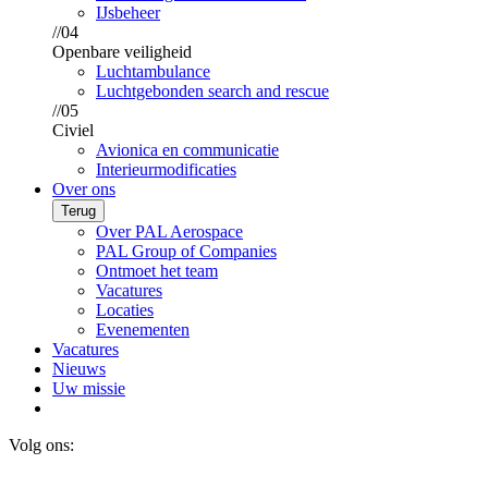
IJsbeheer
//04
Openbare veiligheid
Luchtambulance
Luchtgebonden search and rescue
//05
Civiel
Avionica en communicatie
Interieurmodificaties
Over ons
Terug
Over PAL Aerospace
PAL Group of Companies
Ontmoet het team
Vacatures
Locaties
Evenementen
Vacatures
Nieuws
Uw missie
Volg ons: