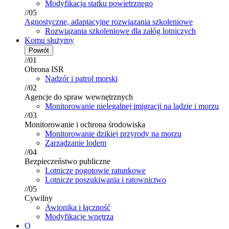
Modyfikacja statku powietrznego
//05
Agnostyczne, adaptacyjne rozwiązania szkoleniowe
Rozwiązania szkoleniowe dla załóg lotniczych
Komu służymy
Powrót
//01
Obrona ISR
Nadzór i patrol morski
//02
Agencje do spraw wewnętrznych
Monitorowanie nielegalnej imigracji na lądzie i morzu
//03
Monitorowanie i ochrona środowiska
Monitorowanie dzikiej przyrody na morzu
Zarządzanie lodem
//04
Bezpieczeństwo publiczne
Lotnicze pogotowie ratunkowe
Lotnicze poszukiwania i ratownictwo
//05
Cywilny
Awionika i łączność
Modyfikacje wnętrza
O