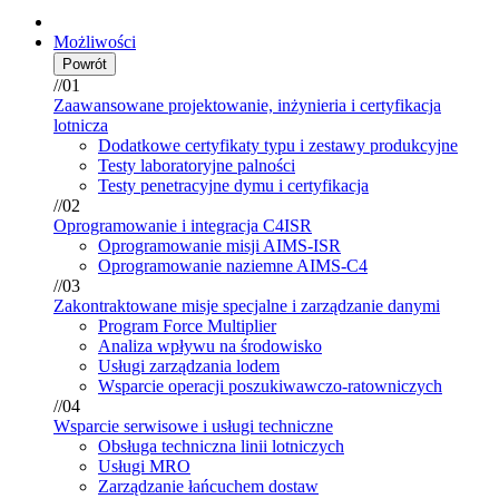
Możliwości
Powrót
//01
Zaawansowane projektowanie, inżynieria i certyfikacja
lotnicza
Dodatkowe certyfikaty typu i zestawy produkcyjne
Testy laboratoryjne palności
Testy penetracyjne dymu i certyfikacja
//02
Oprogramowanie i integracja C4ISR
Oprogramowanie misji AIMS-ISR
Oprogramowanie naziemne AIMS-C4
//03
Zakontraktowane misje specjalne i zarządzanie danymi
Program Force Multiplier
Analiza wpływu na środowisko
Usługi zarządzania lodem
Wsparcie operacji poszukiwawczo-ratowniczych
//04
Wsparcie serwisowe i usługi techniczne
Obsługa techniczna linii lotniczych
Usługi MRO
Zarządzanie łańcuchem dostaw