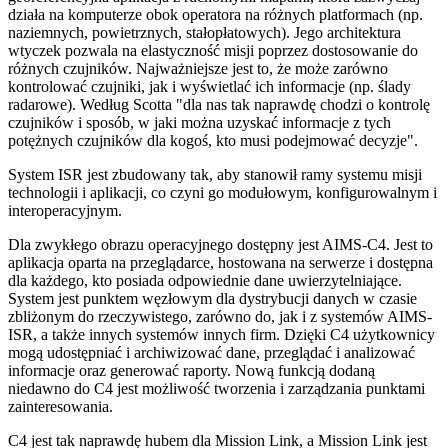
działa na komputerze obok operatora na różnych platformach (np.
naziemnych, powietrznych, stałopłatowych). Jego architektura
wtyczek pozwala na elastyczność misji poprzez dostosowanie do
różnych czujników. Najważniejsze jest to, że może zarówno
kontrolować czujniki, jak i wyświetlać ich informacje (np. ślady
radarowe). Według Scotta "dla nas tak naprawdę chodzi o kontrolę
czujników i sposób, w jaki można uzyskać informacje z tych
potężnych czujników dla kogoś, kto musi podejmować decyzje".
System ISR jest zbudowany tak, aby stanowił ramy systemu misji
technologii i aplikacji, co czyni go modułowym, konfigurowalnym i
interoperacyjnym.
Dla zwykłego obrazu operacyjnego dostępny jest AIMS-C4. Jest to
aplikacja oparta na przeglądarce, hostowana na serwerze i dostępna
dla każdego, kto posiada odpowiednie dane uwierzytelniające.
System jest punktem węzłowym dla dystrybucji danych w czasie
zbliżonym do rzeczywistego, zarówno do, jak i z systemów AIMS-
ISR, a także innych systemów innych firm. Dzięki C4 użytkownicy
mogą udostępniać i archiwizować dane, przeglądać i analizować
informacje oraz generować raporty. Nową funkcją dodaną
niedawno do C4 jest możliwość tworzenia i zarządzania punktami
zainteresowania.
C4 jest tak naprawdę hubem dla Mission Link, a Mission Link jest