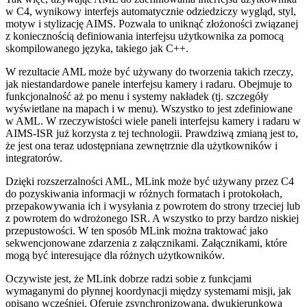
w C4, wynikowy interfejs automatycznie odziedziczy wygląd, styl,
motyw i stylizację AIMS. Pozwala to uniknąć złożoności związanej
z koniecznością definiowania interfejsu użytkownika za pomocą
skompilowanego języka, takiego jak C++.
W rezultacie AML może być używany do tworzenia takich rzeczy,
jak niestandardowe panele interfejsu kamery i radaru. Obejmuje to
funkcjonalność aż po menu i systemy nakładek (tj. szczegóły
wyświetlane na mapach i w menu). Wszystko to jest zdefiniowane
w AML. W rzeczywistości wiele paneli interfejsu kamery i radaru w
AIMS-ISR już korzysta z tej technologii. Prawdziwą zmianą jest to,
że jest ona teraz udostępniana zewnętrznie dla użytkowników i
integratorów.
Dzięki rozszerzalności AML, MLink może być używany przez C4
do pozyskiwania informacji w różnych formatach i protokołach,
przepakowywania ich i wysyłania z powrotem do strony trzeciej lub
z powrotem do wdrożonego ISR. A wszystko to przy bardzo niskiej
przepustowości. W ten sposób MLink można traktować jako
sekwencjonowane zdarzenia z załącznikami. Załącznikami, które
mogą być interesujące dla różnych użytkowników.
Oczywiste jest, że MLink dobrze radzi sobie z funkcjami
wymaganymi do płynnej koordynacji między systemami misji, jak
opisano wcześniej. Oferuje zsynchronizowaną, dwukierunkową