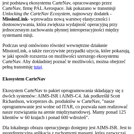
jest podstawą ekosystemu CarteNav, opracowanego przez
CarteNav, firmę PAL Aerospace. Jak pokazano w transmisji
Unlocking the CarteNav Ecosystem
, najnowszy dodatek -
MissionLink
- wprowadza nową warstwę elastyczności i
dostosowywania, która zwiększa wydajność operacyjną przy
jednoczesnym zachowaniu płynnej interoperacyjności między
systemami misji.
Podczas sesji omówiono również wewnętrzne działanie
MissionLink, a także rzeczywiste przypadki użycia, które pokazują,
w jaki sposób rozszerza on możliwości szerszego ekosystemu
CarteNav. Aby dokładniej poznać te możliwości, można obejrzeć
pełną transmisję
tutaj
.
Ekosystem CarteNav
Ekosystem CarteNav to pakiet oprogramowania składający się z
dwóch systemów: AIMS-ISR i AIMS-C4. Jak podkreślił Scott
Richardson, wiceprezes ds. produktów w CarteNav, "nasze
oprogramowanie jest wolne od ITAR, co pozwala nam realizować
nasze rozwiązania na arenie międzynarodowej. Mamy ponad 125
klientów w 60 krajach i ponad 600 wdrożeń".
Dla lokalnego obrazu operacyjnego dostępny jest AIMS-ISR. Jest to
georeferencyjna aplikacja z ruchomymi mapami, która zazwyczaj