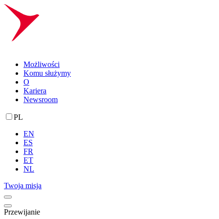
Możliwości
Komu służymy
O
Kariera
Newsroom
PL
EN
ES
FR
ET
NL
Twoja misja
Przewijanie