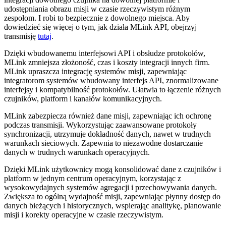
udostępniania obrazu misji w czasie rzeczywistym różnym
zespołom. I robi to bezpiecznie z dowolnego miejsca. Aby
dowiedzieć się więcej o tym, jak działa MLink API, obejrzyj
transmisję
tutaj
.
Dzięki wbudowanemu interfejsowi API i obsłudze protokołów,
MLink zmniejsza złożoność, czas i koszty integracji innych firm.
MLink upraszcza integrację systemów misji, zapewniając
integratorom systemów wbudowany interfejs API, znormalizowane
interfejsy i kompatybilność protokołów. Ułatwia to łączenie różnych
czujników, platform i kanałów komunikacyjnych.
MLink zabezpiecza również dane misji, zapewniając ich ochronę
podczas transmisji. Wykorzystując zaawansowane protokoły
synchronizacji, utrzymuje dokładność danych, nawet w trudnych
warunkach sieciowych. Zapewnia to niezawodne dostarczanie
danych w trudnych warunkach operacyjnych.
Dzięki MLink użytkownicy mogą konsolidować dane z czujników i
platform w jednym centrum operacyjnym, korzystając z
wysokowydajnych systemów agregacji i przechowywania danych.
Zwiększa to ogólną wydajność misji, zapewniając płynny dostęp do
danych bieżących i historycznych, wspierając analitykę, planowanie
misji i korekty operacyjne w czasie rzeczywistym.