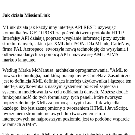
Jak działa MissionLink
MLink działa jak każdy inny interfejs API REST: używając
komunikatów GET i POST za pośrednictwem protokołu HTTP.
Interfejsy API działają poprzez wysyłanie informacji przy użyciu
struktur danych, takich jak XML lub JSON. Dla MLink, CarteNav,
firma PAL Aerospace, stworzyła nową technologię do wysyłania i
odbierania danych za pomocą API i nazywa się AML: AIMS
markup language.
Według Marka McManusa, architekta oprogramowania, "AML to
nowsza technologia, nad którą pracujemy w CarteNav. Zasadniczo
jest to definicja XML definiująca interfejs użytkownika i łącząca ten
interfejs użytkownika z naszym systemem poleceń zaplecza i
systemem modelowania w celu odbierania danych. Możesz dodać
funkcjonalność do tych formularzy, tych paneli, które tworzysz
poprzez definicję XML za pomocą skryptu Lua. Tak więc dla
każdego, kto jest zaznajomiony z tworzeniem HTML i JavaScript,
tworzeniem stron internetowych lub tworzeniem stron
internetowych na najprostszym poziomie, jest to podobne wsparcie
w ramach AIMS".
Tak więc, używając AML do zdefiniowania interfejsu użytkownika