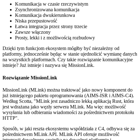
Komunikacja w czasie rzeczywistym
Zsynchronizowana komunikacja
Komunikacja dwukierunkowa
Niska przepustowość
Łatwa integracja przez strony trzecie
Zawsze włączony
Prosty, lekki i z możliwością rozbudowy
Dzięki tym funkcjom ekosystem mógłby być niezależny od
platformy, jednocześnie będąc w stanie ujednolicić wymianę danych
na wszystkich platformach. Czy takie rozwiązanie komunikacyjne
istnieje? Już istnieje i nazywa się MissionLink.
Rozwiązanie MissionLink
MissionLink (MLink) można traktować jako nowy komponent do
już istniejącego pakietu oprogramowania (AIMS-ISR i AIMS-C4).
Według Scotta, "MLink jest zasadniczo lekką aplikacją Rust, która
jest wdrażana jako węzły serwera MLink. Ma więc możliwość
wysyłania lub odbierania wiadomości za pośrednictwem protokołu
HTTP".
Sposób, w jaki reszta ekosystemu współdziała z C4, odbywa się za
pośrednictwem MLink API. MLink API oferuje możliwość
integracji dowolnego czujnika na dowolnej platformie i