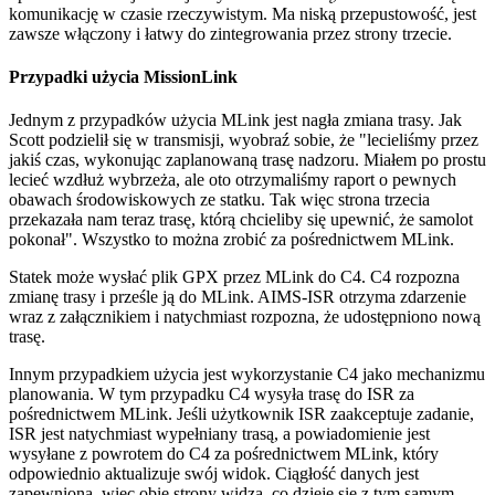
komunikację w czasie rzeczywistym. Ma niską przepustowość, jest
zawsze włączony i łatwy do zintegrowania przez strony trzecie.
Przypadki użycia MissionLink
Jednym z przypadków użycia MLink jest nagła zmiana trasy. Jak
Scott podzielił się w transmisji, wyobraź sobie, że "lecieliśmy przez
jakiś czas, wykonując zaplanowaną trasę nadzoru. Miałem po prostu
lecieć wzdłuż wybrzeża, ale oto otrzymaliśmy raport o pewnych
obawach środowiskowych ze statku. Tak więc strona trzecia
przekazała nam teraz trasę, którą chcieliby się upewnić, że samolot
pokonał". Wszystko to można zrobić za pośrednictwem MLink.
Statek może wysłać plik GPX przez MLink do C4. C4 rozpozna
zmianę trasy i prześle ją do MLink. AIMS-ISR otrzyma zdarzenie
wraz z załącznikiem i natychmiast rozpozna, że udostępniono nową
trasę.
Innym przypadkiem użycia jest wykorzystanie C4 jako mechanizmu
planowania. W tym przypadku C4 wysyła trasę do ISR za
pośrednictwem MLink. Jeśli użytkownik ISR zaakceptuje zadanie,
ISR jest natychmiast wypełniany trasą, a powiadomienie jest
wysyłane z powrotem do C4 za pośrednictwem MLink, który
odpowiednio aktualizuje swój widok. Ciągłość danych jest
zapewniona, więc obie strony widzą, co dzieje się z tym samym