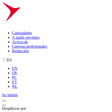
Capacidades
A quién servimos
Acerca de
Carreras profesionales
Redacción
ES
EN
FR
PL
ET
NL
Su misión
Desplácese por