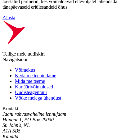
tõestatud partnerid, kes võimaldavad ettevõtjatel lahendada
tänapäevaseid eriülesandeid õhus.
Alusta
Tellige meie uudiskiri
Navigatsioon
Võimekus
Keda me teenindame
Mida me teeme
Karjäärivõimalused
Uudisteagentuur
Võtke meiega ühendust
Kontakt
Jaani rahvusvaheline lennujaam
Hangar 1, PO Box 29030
St. John's, NL
A1A 5B5
Kanada