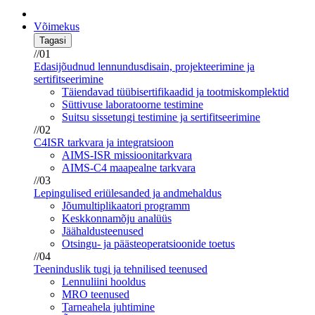
Võimekus
Tagasi
//01
Edasijõudnud lennundusdisain, projekteerimine ja
sertifitseerimine
Täiendavad tüübisertifikaadid ja tootmiskomplektid
Süttivuse laboratoorne testimine
Suitsu sissetungi testimine ja sertifitseerimine
//02
C4ISR tarkvara ja integratsioon
AIMS-ISR missioonitarkvara
AIMS-C4 maapealne tarkvara
//03
Lepingulised eriülesanded ja andmehaldus
Jõumultiplikaatori programm
Keskkonnamõju analüüs
Jäähaldusteenused
Otsingu- ja päästeoperatsioonide toetus
//04
Teeninduslik tugi ja tehnilised teenused
Lennuliini hooldus
MRO teenused
Tarneahela juhtimine