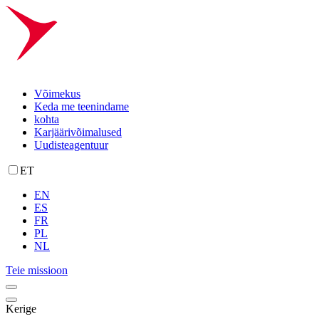
Võimekus
Keda me teenindame
kohta
Karjäärivõimalused
Uudisteagentuur
ET
EN
ES
FR
PL
NL
Teie missioon
Kerige