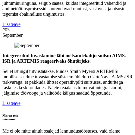
juhtumiuuringuna, selgub saates, kuidas integreeritud vahendid ja
andmetöötlusprotsessid suurendavad ohutust, vastavust ja otsuste
tegemist ebakindluse tingimustes.
Lisateave
//05
September
Integreeritud tuvastamine läbi metsatulekahju suitsu: AIMS-
ISR ja ARTEMIS reageerivaks õhutõrjeks.
Sellel istungil tutvustatakse, kuidas Smith Myersi ARTEMISi
mobiilse seadme tuvastamise süsteem ühildub CarteNav'i AIMS-ISR
tarkvaraga, et pakkuda ühtset operatiivpilti suitsuses, anduritega
rasketes keskkondades. Näete reaalajas toimuvat integratsiooni,
jälgimise töövooge ja välitööde käigus saadud õppetunde.
Lisateave
Mis on teie
missioon?
Me ei ole mitte ainult osalejad lennundustööstuses, vaid oleme