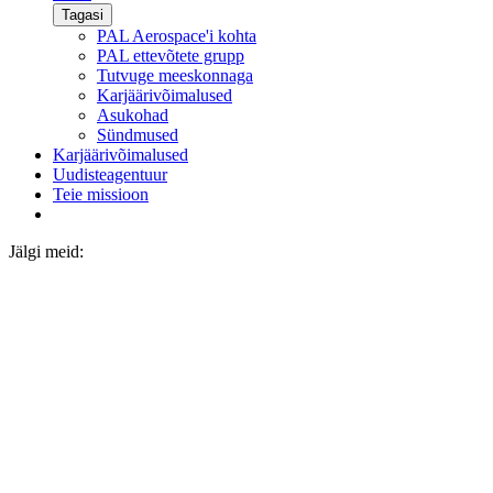
Tagasi
PAL Aerospace'i kohta
PAL ettevõtete grupp
Tutvuge meeskonnaga
Karjäärivõimalused
Asukohad
Sündmused
Karjäärivõimalused
Uudisteagentuur
Teie missioon
Jälgi meid: