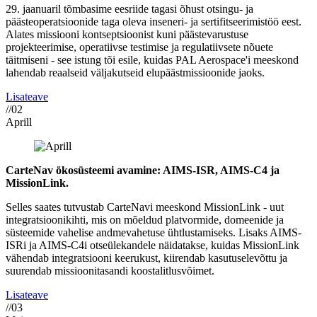
29. jaanuaril tõmbasime eesriide tagasi õhust otsingu- ja
päästeoperatsioonide taga oleva inseneri- ja sertifitseerimistöö eest.
Alates missiooni kontseptsioonist kuni päästevarustuse
projekteerimise, operatiivse testimise ja regulatiivsete nõuete
täitmiseni - see istung tõi esile, kuidas PAL Aerospace'i meeskond
lahendab reaalseid väljakutseid elupäästmissioonide jaoks.
Lisateave
//02
Aprill
CarteNav ökosüsteemi avamine: AIMS-ISR, AIMS-C4 ja
MissionLink.
Selles saates tutvustab CarteNavi meeskond MissionLink - uut
integratsioonikihti, mis on mõeldud platvormide, domeenide ja
süsteemide vahelise andmevahetuse ühtlustamiseks. Lisaks AIMS-
ISRi ja AIMS-C4i otseülekandele näidatakse, kuidas MissionLink
vähendab integratsiooni keerukust, kiirendab kasutuselevõttu ja
suurendab missioonitasandi koostalitlusvõimet.
Lisateave
//03