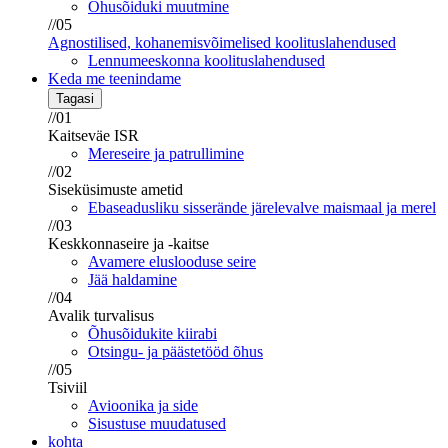
Õhusõiduki muutmine
//05
Agnostilised, kohanemisvõimelised koolituslahendused
Lennumeeskonna koolituslahendused
Keda me teenindame
Tagasi
//01
Kaitseväe ISR
Mereseire ja patrullimine
//02
Siseküsimuste ametid
Ebaseadusliku sisserände järelevalve maismaal ja merel
//03
Keskkonnaseire ja -kaitse
Avamere eluslooduse seire
Jää haldamine
//04
Avalik turvalisus
Õhusõidukite kiirabi
Otsingu- ja päästetööd õhus
//05
Tsiviil
Avioonika ja side
Sisustuse muudatused
kohta