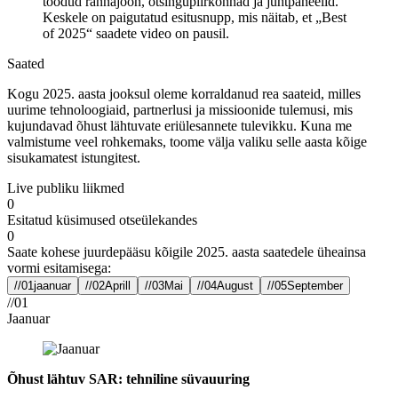
Saated
Kogu 2025. aasta jooksul oleme korraldanud rea saateid, milles
uurime tehnoloogiaid, partnerlusi ja missioonide tulemusi, mis
kujundavad õhust lähtuvate eriülesannete tulevikku. Kuna me
valmistume veel rohkemaks, toome välja valiku selle aasta kõige
sisukamatest istungitest.
Live publiku liikmed
0
Esitatud küsimused otseülekandes
0
Saate kohese juurdepääsu kõigile 2025. aasta saatedele üheainsa
vormi esitamisega:
//01
jaanuar
//02
Aprill
//03
Mai
//04
August
//05
September
//01
Jaanuar
Õhust lähtuv SAR: tehniline süvauuring