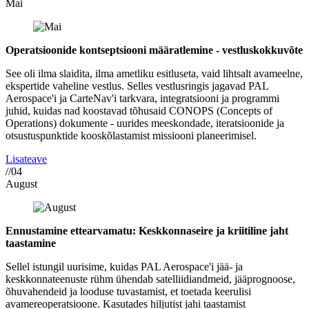
Mai
Operatsioonide kontseptsiooni määratlemine - vestluskokkuvõte
See oli ilma slaidita, ilma ametliku esitluseta, vaid lihtsalt avameelne,
ekspertide vaheline vestlus. Selles vestlusringis jagavad PAL
Aerospace'i ja CarteNav'i tarkvara, integratsiooni ja programmi
juhid, kuidas nad koostavad tõhusaid CONOPS (Concepts of
Operations) dokumente - uurides meeskondade, iteratsioonide ja
otsustuspunktide kooskõlastamist missiooni planeerimisel.
Lisateave
//04
August
Ennustamine ettearvamatu: Keskkonnaseire ja kriitiline jaht
taastamine
Sellel istungil uurisime, kuidas PAL Aerospace'i jää- ja
keskkonnateenuste rühm ühendab satelliidiandmeid, jääprognoose,
õhuvahendeid ja looduse tuvastamist, et toetada keerulisi
avamereoperatsioone. Kasutades hiljutist jahi taastamist