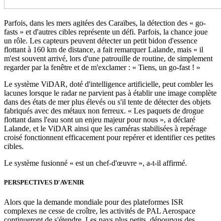
Parfois, dans les mers agitées des Caraïbes, la détection des « go-
fasts » et d'autres cibles représente un défi. Parfois, la chance joue
un rôle. Les capteurs peuvent détecter un petit bidon d'essence
flottant à 160 km de distance, a fait remarquer Lalande, mais « il
m'est souvent arrivé, lors d'une patrouille de routine, de simplement
regarder par la fenêtre et de m'exclamer : « Tiens, un go-fast ! »
Le système ViDAR, doté d'intelligence artificielle, peut combler les
lacunes lorsque le radar ne parvient pas à établir une image complète
dans des états de mer plus élevés ou s'il tente de détecter des objets
fabriqués avec des métaux non ferreux. « Les paquets de drogue
flottant dans l'eau sont un enjeu majeur pour nous », a déclaré
Lalande, et le ViDAR ainsi que les caméras stabilisées à repérage
croisé fonctionnent efficacement pour repérer et identifier ces petites
cibles.
Le système fusionné « est un chef-d'œuvre », a-t-il affirmé.
PERSPECTIVES D'AVENIR
Alors que la demande mondiale pour des plateformes ISR
complexes ne cesse de croître, les activités de PAL Aerospace
continueront de s'étendre. Les pays plus petits, dépourvus des