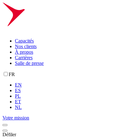
Capacités
Nos clients
À propos
Carrières
Salle de presse
FR
EN
ES
PL
ET
NL
Votre mission
Défiler