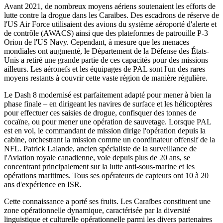
Avant 2021, de nombreux moyens aériens soutenaient les efforts de
lutte contre la drogue dans les Caraïbes. Des escadrons de réserve de
l'US Air Force utilisaient des avions du système aéroporté d'alerte et
de contrôle (AWACS) ainsi que des plateformes de patrouille P-3
Orion de l'US Navy. Cependant, à mesure que les menaces
mondiales ont augmenté, le Département de la Défense des États-
Unis a retiré une grande partie de ces capacités pour des missions
ailleurs. Les aéronefs et les équipages de PAL sont l'un des rares
moyens restants à couvrir cette vaste région de manière régulière.
Le Dash 8 modernisé est parfaitement adapté pour mener à bien la
phase finale – en dirigeant les navires de surface et les hélicoptères
pour effectuer ces saisies de drogue, confisquer des tonnes de
cocaïne, ou pour mener une opération de sauvetage. Lorsque PAL
est en vol, le commandant de mission dirige l'opération depuis la
cabine, orchestrant la mission comme un coordinateur offensif de la
NFL. Patrick Lalande, ancien spécialiste de la surveillance de
l'Aviation royale canadienne, vole depuis plus de 20 ans, se
concentrant principalement sur la lutte anti-sous-marine et les
opérations maritimes. Tous ses opérateurs de capteurs ont 10 à 20
ans d'expérience en ISR.
Cette connaissance a porté ses fruits. Les Caraïbes constituent une
zone opérationnelle dynamique, caractérisée par la diversité
linguistique et culturelle opérationnelle parmi les divers partenaires