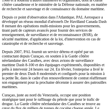
1988 et a soutenu d'autres ministères et organismes, dont la Garde
côtière canadienne et le ministère de la Défense nationale, en matière
de recherche et sauvetage et de connaissance du domaine maritime.
Depuis ce point d'observation dans l'Atlantique, PAL Aerospace a
développé un réseau mondial d'aéronefs De Havilland Canada Dash
8 menant des opérations multi-missions pour les gouvernements,
tirant parti de capteurs avancés pour fournir des services de
renseignement, de surveillance et de reconnaissance (RSR), de
sécurité maritime, d'application de la loi, d'intervention en cas de
catastrophe et de recherche et sauvetage.
Depuis 2007, PAL fournit un service détenu et opéré par un
contractant depuis Curaçao, en soutien à la Garde côtière
néerlandaise des Caraïbes, avec deux avions de surveillance
maritime Dash 8-100 et des équipages expérimentés, disponibles et
prêts à intervenir 24 heures sur 24. En février, l'entreprise a livré le
premier de deux Dash 8 modernisés et configurés pour la mission à
la petite île, dans le cadre d'un renouvellement de contrat réaffirmant
son engagement pour la prochaine décennie à assurer des patrouilles
maritimes.
Curaçao, juste au nord du Venezuela, occupe une position
stratégique tant pour le raffinage du pétrole que pour le trafic de
drogue. La Garde côtière néerlandaise des Caraïbes se trouve au
cœur du flux de milliers de tonnes de cocaïne chaque année. Le