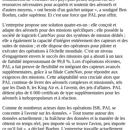
ressources nécessaires pour acquérir et soutenir des aéronefs et
d'autres moyens, « ont besoin d'un guichet unique », a souligné Ben
Boehm, cadre supérieur. Et c'est une force que PAL peut offrir.
L'entreprise propose une solution quatre-en-un : elle conçoit et
adapte des aéronefs pour des missions spécifiques ; elle possède la
société de logiciels CarteNav pour des systèmes de mission dédiés ;
elle a également la capacité d'intégrer entièrement des capteurs et des
suites de mission ; et elle dispose des opérateurs pour piloter et
exécuter des opérations à l'échelle mondiale. C'est un niveau
d'engagement envers le succès des missions qui a abouti à un taux
de fiabilité impressionnant de 99,8 %. Lors d'opérations récentes,
PAL a fait preuve de flexibilité en intégrant des capteurs avancés
supplémentaires, grâce à sa filiale CarteNav, pour répondre aux
exigences des missions. Cette adaptabilité sera cruciale alors que
PAL continue de livrer des aéronefs complexes et missionnés, tels
que les Dash 8, les King Air et, à l'avenir, des jets d'affaires. PAL
détient plus de 6 000 certificats de type supplémentaires pour les
aéronefs à turbopropulseurs et à réaction.
Comme de nombreux acteurs dans les opérations ISR, PAL se
concentre à l'avenir sur les données. « Tout tourne autour des
données actuellement ; la fraîcheur des données et la manière de les
obtenir en temps réel, peu importe où se trouve l'avion, peu importe
ce qu'il fait », a déclaré Boehm. L'entreprise travaille actuellement