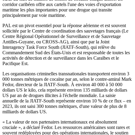
corridor caribéen offre aux cartels l'une des voies d'exportation
maritime les plus importantes pour une drogue qui transite
principalement par voie maritime.
PAL est un pivot essentiel pour la réponse aérienne et est souvent
sollicitée par le Centre de coordination des sauvetages français (Le
Centre Régional Opérationnel de Surveillance et de Sauvetage
Antilles-Guyane, ou CROSS-AG), ainsi que par la Joint
Interagency Task Force South (JIATF-South), qui relève du
Commandement Sud des États-Unis et est responsable de toutes les
activités de détection et de surveillance dans les Caraïbes et le
Pacifique Est.
Les organisations criminelles transnationales transportent environ 3
000 tonnes métriques de cocaïne par an, selon le contre-amiral Mark
Fedor, directeur de la JIATF-South. À environ 40 000 à 50 000
dollars US le kilo, cela représente environ 135 milliards de dollars
US par an de drogues illicites à l'échelle mondiale. La saisie
annuelle de la JIATF-South représente environ 10 % de ce flux – en
2023, ils ont saisi 300 tonnes métriques, d'une valeur de plus de 8
milliards de dollars US.
« La valeur de nos partenaires internationaux est absolument
cruciale », a déclaré Fedor. Les ressources américaines sont rares et
souvent redéployées pour des opérations internationales, le soutien